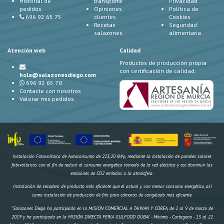
Historial de
transporte
Privacidad
pedidos
Opiniones
Política de
696 92 65 75
clientes
Cookies
Recetas
Seguridad
salazones
alimentaria
Atención web
Calidad
Productos de producción propia
con certificación de calidad:
hola@salazonesdiego.com
696 92 65 70
Contacte con nosotros
Valorar mis pedidos
Instalación Fotovoltaica de Autoconsumo de 223,20 kWp, mediante la instalación de paneles solares
fotovoltaicos con el fin de reducir el consumo energético tomado de la red eléctrica y así disminuir las
emisiones de CO2 emitidas a la atmósfera.
Instalación de secadero de producto más eficiente que el actual y con menor consumo energético, así
como instalación de producción de frío para cámaras de congelado más eficiente.
"Salazones Diego ha participado en la MISIÓN COMERCIAL A TAIWAN Y COREA, de 2 al 9 de marzo de
2019 y ha participado en la MISIÓN DIRECTA FERIA GULFOOD DUBAI - Mínimis - Cartagena - 15 al 22