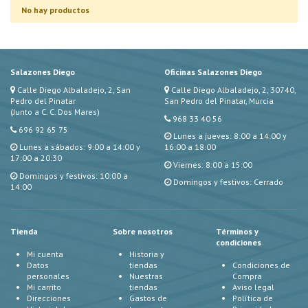
No hay productos
Salazones Diego
Oficinas Salazones Diego
Calle Diego Albaladejo, 2, San
Calle Diego Albaladejo, 2, 30740,
Pedro del Pinatar
San Pedro del Pinatar, Murcia
(Junto a C. C. Dos Mares)
968 33 40 56
696 92 65 75
Lunes a jueves: 8:00 a 14:00 y
Lunes a sábados: 9:00 a 14:00 y
16:00 a 18:00
17:00 a 20:30
Viernes: 8:00 a 15:00
Domingos y festivos: 10:00 a
Domingos y festivos: Cerrado
14:00
Tienda
Sobre nosotros
Términos y
condiciones
Mi cuenta
Historia y
Datos
tiendas
Condiciones de
personales
Nuestras
Compra
Mi carrito
tiendas
Aviso legal
Direcciones
Gastos de
Política de