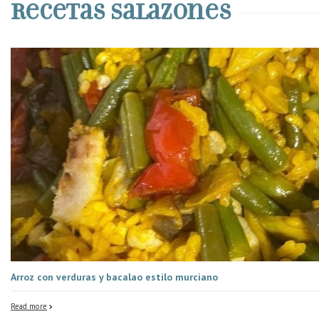
Recetas Salazones
Arroz con verduras y bacalao estilo murciano
Read more