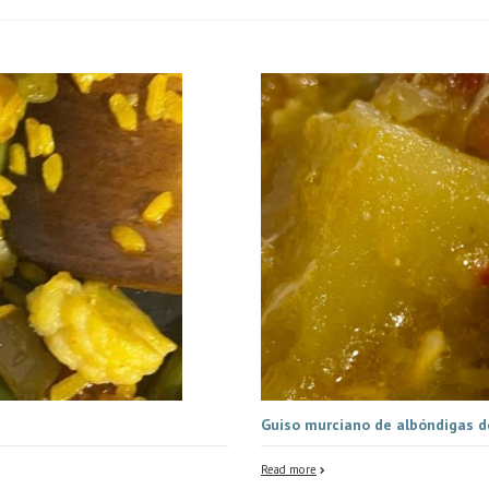
Guiso murciano de albóndigas d
Read more