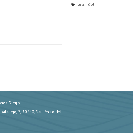
Hueva mújol
ones Diego
lbaladejo, 2, 30740, San Pedro del
6