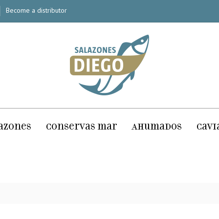
Become a distributor
azones
Conservas mar
Ahumados
Cavi