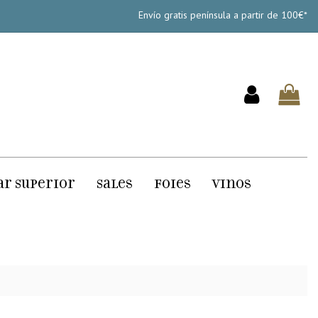
Envío gratis península a partir de 100€*
ar Superior
Sales
Foies
Vinos