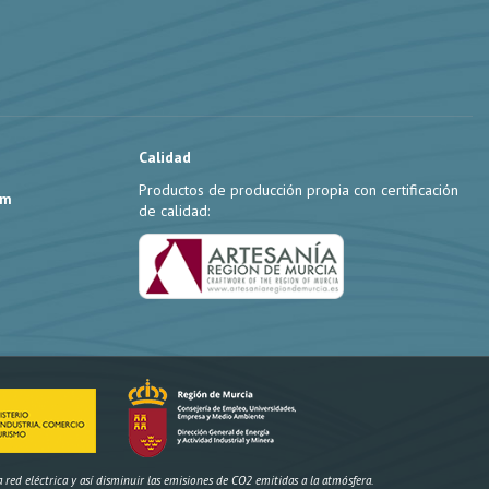
Calidad
Productos de producción propia con certificación
om
de calidad:
ed eléctrica y así disminuir las emisiones de CO2 emitidas a la atmósfera.