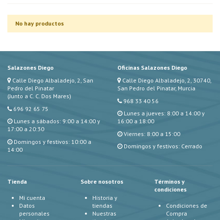
No hay productos
Salazones Diego
Oficinas Salazones Diego
Calle Diego Albaladejo, 2, San
Calle Diego Albaladejo, 2, 30740,
Pedro del Pinatar
San Pedro del Pinatar, Murcia
(Junto a C. C. Dos Mares)
968 33 40 56
696 92 65 75
Lunes a jueves: 8:00 a 14:00 y
Lunes a sábados: 9:00 a 14:00 y
16:00 a 18:00
17:00 a 20:30
Viernes: 8:00 a 15:00
Domingos y festivos: 10:00 a
Domingos y festivos: Cerrado
14:00
Tienda
Sobre nosotros
Términos y
condiciones
Mi cuenta
Historia y
Datos
tiendas
Condiciones de
personales
Nuestras
Compra