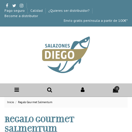
Pago seguro
Calidad
¿Quieres ser distribuidor?
Become a distributor
Envío gratis península a partir de 100€*
0
Inicio
Regalo Gourmet Salmentum
Regalo Gourmet
Salmentum