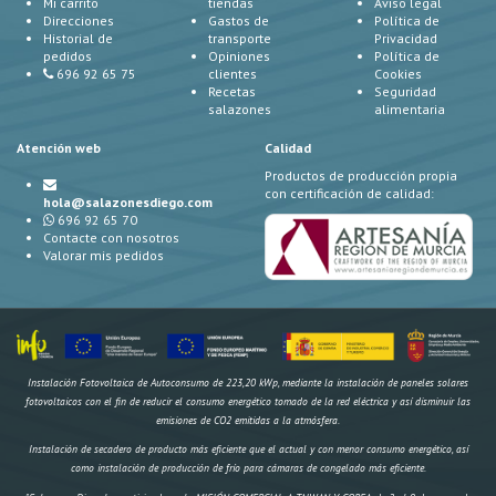
Mi carrito
tiendas
Aviso legal
Direcciones
Gastos de
Política de
Historial de
transporte
Privacidad
pedidos
Opiniones
Política de
696 92 65 75
clientes
Cookies
Recetas
Seguridad
salazones
alimentaria
Atención web
Calidad
Productos de producción propia
con certificación de calidad:
hola@salazonesdiego.com
696 92 65 70
Contacte con nosotros
Valorar mis pedidos
Instalación Fotovoltaica de Autoconsumo de 223,20 kWp, mediante la instalación de paneles solares
fotovoltaicos con el fin de reducir el consumo energético tomado de la red eléctrica y así disminuir las
emisiones de CO2 emitidas a la atmósfera.
Instalación de secadero de producto más eficiente que el actual y con menor consumo energético, así
como instalación de producción de frío para cámaras de congelado más eficiente.