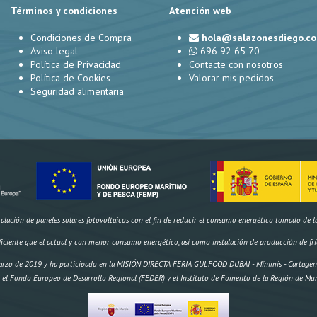
Términos y condiciones
Atención web
Condiciones de Compra
hola@salazonesdiego.c
Aviso legal
696 92 65 70
Política de Privacidad
Contacte con nosotros
Política de Cookies
Valorar mis pedidos
Seguridad alimentaria
ación de paneles solares fotovoltaicos con el fin de reducir el consumo energético tomado de la r
ficiente que el actual y con menor consumo energético, así como instalación de producción de frí
rzo de 2019 y ha participado en la MISIÓN DIRECTA FERIA GULFOOD DUBAI - Mínimis - Cartagena 
 el Fondo Europeo de Desarrollo Regional (FEDER) y el Instituto de Fomento de la Región de Mur