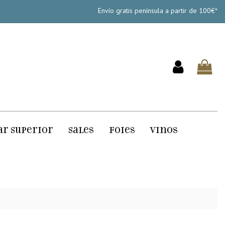
Envío gratis península a partir de 100€*
ar Superior
Sales
Foies
Vinos