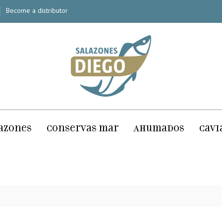
Become a distributor
azones
Conservas mar
Ahumados
Cavi