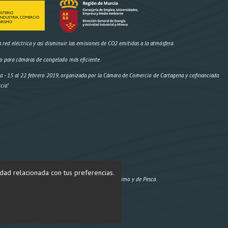
ed eléctrica y así disminuir las emisiones de CO2 emitidas a la atmósfera.
o para cámaras de congelado más eficiente.
- 15 al 22 febrero 2019, organizada por la Cámara de Comercio de Cartagena y cofinanciada
cia"
idad relacionada con tus preferencias.
Proyecto cofinanciado por el Fondo Europeo Marítimo y de Pesca.