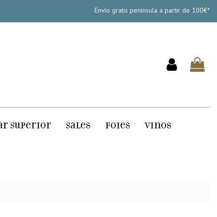
Envío gratis península a partir de 100€*
ar Superior
Sales
Foies
Vinos