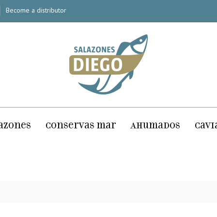
Become a distributor
azones
Conservas mar
Ahumados
Cavi