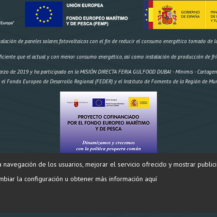
ación de paneles solares fotovoltaicos con el fin de reducir el consumo energético tomado de la r
ficiente que el actual y con menor consumo energético, así como instalación de producción de frí
rzo de 2019 y ha participado en la MISIÓN DIRECTA FERIA GULFOOD DUBAI - Mínimis - Cartagena 
 el Fondo Europeo de Desarrollo Regional (FEDER) y el Instituto de Fomento de la Región de Mur
la navegación de los usuarios, mejorar el servicio ofrecido y mostrar public
os,
IMPORTE AYUDA
Inversión: 174.970,18 € FEMP 58.695,96€ CARM 19.564,99€ Total 78.259,95€" 
biar la configuración u obtener más información aquí
SALAZONES DIEGO ® 2024