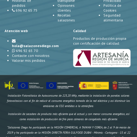
Historial de
transporte
Privacidad
pedidos
Opiniones
Política de
696 92 65 75
clientes
Cookies
Recetas
Seguridad
salazones
alimentaria
Atención web
Calidad
Productos de producción propia
con certificación de calidad:
hola@salazonesdiego.com
696 92 65 70
Contacte con nosotros
Valorar mis pedidos
Instalación Fotovoltaica de Autoconsumo de 223,20 kWp, mediante la instalación de paneles solares
fotovoltaicos con el fin de reducir el consumo energético tomado de la red eléctrica y así disminuir las
emisiones de CO2 emitidas a la atmósfera.
Instalación de secadero de producto más eficiente que el actual y con menor consumo energético, así
como instalación de producción de frío para cámaras de congelado más eficiente.
"Salazones Diego ha participado en la MISIÓN COMERCIAL A TAIWAN Y COREA, de 2 al 9 de marzo de
2019 y ha participado en la MISIÓN DIRECTA FERIA GULFOOD DUBAI - Mínimis - Cartagena - 15 al 22