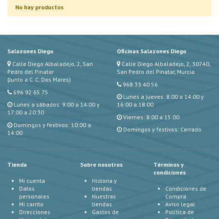
No hay productos
Salazones Diego
Oficinas Salazones Diego
Calle Diego Albaladejo, 2, San
Calle Diego Albaladejo, 2, 30740,
Pedro del Pinatar
San Pedro del Pinatar, Murcia
(Junto a C. C. Dos Mares)
968 33 40 56
696 92 65 75
Lunes a jueves: 8:00 a 14:00 y
Lunes a sábados: 9:00 a 14:00 y
16:00 a 18:00
17:00 a 20:30
Viernes: 8:00 a 15:00
Domingos y festivos: 10:00 a
Domingos y festivos: Cerrado
14:00
Tienda
Sobre nosotros
Términos y
condiciones
Mi cuenta
Historia y
Datos
tiendas
Condiciones de
personales
Nuestras
Compra
Mi carrito
tiendas
Aviso legal
Direcciones
Gastos de
Política de