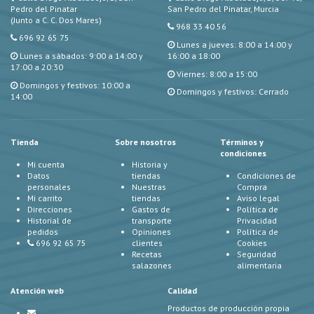
Pedro del Pinatar
San Pedro del Pinatar, Murcia
(Junto a C. C. Dos Mares)
968 33 40 56
696 92 65 75
Lunes a jueves: 8:00 a 14:00 y
Lunes a sábados: 9:00 a 14:00 y
16:00 a 18:00
17:00 a 20:30
Viernes: 8:00 a 15:00
Domingos y festivos: 10:00 a
Domingos y festivos: Cerrado
14:00
Tienda
Sobre nosotros
Términos y
condiciones
Mi cuenta
Historia y
Datos
tiendas
Condiciones de
personales
Nuestras
Compra
Mi carrito
tiendas
Aviso legal
Direcciones
Gastos de
Política de
Historial de
transporte
Privacidad
pedidos
Opiniones
Política de
696 92 65 75
clientes
Cookies
Recetas
Seguridad
salazones
alimentaria
Atención web
Calidad
Productos de producción propia