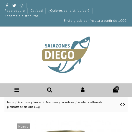
Pago seguro
Calidad
¿Quieres ser distribuidor?
Become a distributor
Envío gratis península a partir de 100€*
0
Inicio
Aperitivos y Snacks
Aceitunas y Encurtidos
Aceituna rellena de
pimientos de piquillo 150g
Nuevo