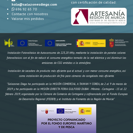
con certificación de calidad:
hola@salazonesdiego.com
696 92 65 70
Contacte con nosotros
Valorar mis pedidos
Instalación Fotovoltaica de Autoconsumo de 223,20 kWp, mediante la instalación de paneles solares
fotovoltaicos con el fin de reducir el consumo energético tomado de la red eléctrica y así disminuir las
emisiones de CO2 emitidas a la atmósfera.
Instalación de secadero de producto más eficiente que el actual y con menor consumo energético, así
como instalación de producción de frío para cámaras de congelado más eficiente.
"Salazones Diego ha participado en la MISIÓN COMERCIAL A TAIWAN Y COREA, de 2 al 9 de marzo de
2019 y ha participado en la MISIÓN DIRECTA FERIA GULFOOD DUBAI - Mínimis - Cartagena - 15 al 22
febrero 2019, organizada por la Cámara de Comercio de Cartagena y cofinanciada por el Fondo Europeo
de Desarrollo Regional (FEDER) y el Instituto de Fomento de la Región de Murcia"