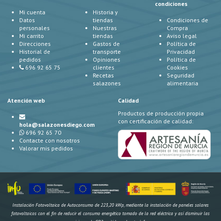
condiciones
Mi cuenta
Historia y
Datos
tiendas
Condiciones de
personales
Nuestras
Compra
Mi carrito
tiendas
Aviso legal
Direcciones
Gastos de
Política de
Historial de
transporte
Privacidad
pedidos
Opiniones
Política de
696 92 65 75
clientes
Cookies
Recetas
Seguridad
salazones
alimentaria
Atención web
Calidad
Productos de producción propia
con certificación de calidad:
hola@salazonesdiego.com
696 92 65 70
Contacte con nosotros
Valorar mis pedidos
Instalación Fotovoltaica de Autoconsumo de 223,20 kWp, mediante la instalación de paneles solares
fotovoltaicos con el fin de reducir el consumo energético tomado de la red eléctrica y así disminuir las