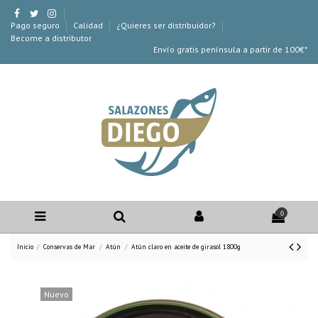
Pago seguro
Calidad
¿Quieres ser distribuidor?
Become a distributor
Envío gratis península a partir de 100€*
0
Inicio
Conservas de Mar
Atún
Atún claro en aceite de girasol 1800g
Nuevo