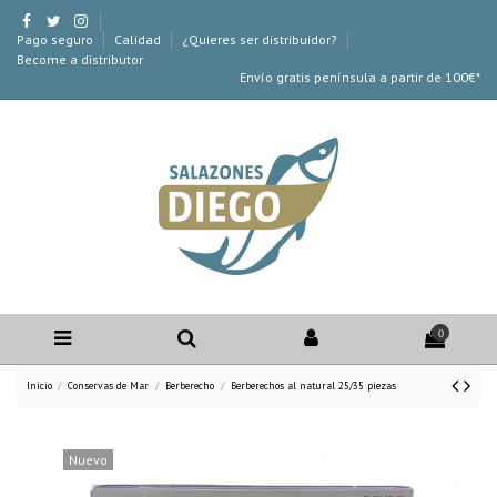
Pago seguro
Calidad
¿Quieres ser distribuidor?
Become a distributor
Envío gratis península a partir de 100€*
0
Inicio
Conservas de Mar
Berberecho
Berberechos al natural 25/35 piezas
Nuevo