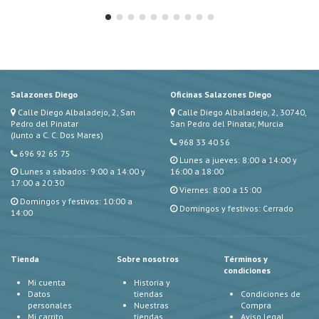
Salazones Diego
Oficinas Salazones Diego
Calle Diego Albaladejo, 2, San
Calle Diego Albaladejo, 2, 30740,
Pedro del Pinatar
San Pedro del Pinatar, Murcia
(Junto a C. C. Dos Mares)
968 33 40 56
696 92 65 75
Lunes a jueves: 8:00 a 14:00 y
Lunes a sábados: 9:00 a 14:00 y
16:00 a 18:00
17:00 a 20:30
Viernes: 8:00 a 15:00
Domingos y festivos: 10:00 a
Domingos y festivos: Cerrado
14:00
Tienda
Sobre nosotros
Términos y
condiciones
Mi cuenta
Historia y
Datos
tiendas
Condiciones de
personales
Nuestras
Compra
Mi carrito
tiendas
Aviso legal