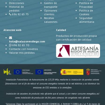
Direcciones
Gastos de
Política de
Historial de
transporte
Privacidad
pedidos
Opiniones
Política de
696 92 65 75
clientes
Cookies
Recetas
Seguridad
salazones
alimentaria
Atención web
Calidad
Productos de producción propia
con certificación de calidad:
hola@salazonesdiego.com
696 92 65 70
Contacte con nosotros
Valorar mis pedidos
Instalación Fotovoltaica de Autoconsumo de 223,20 kWp, mediante la instalación de paneles solares
fotovoltaicos con el fin de reducir el consumo energético tomado de la red eléctrica y así disminuir las
emisiones de CO2 emitidas a la atmósfera.
Instalación de secadero de producto más eficiente que el actual y con menor consumo energético, así
como instalación de producción de frío para cámaras de congelado más eficiente.
"Salazones Diego ha participado en la MISIÓN COMERCIAL A TAIWAN Y COREA, de 2 al 9 de marzo de