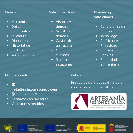
Tienda
Sobre nosotros
Términos y
condiciones
Mi cuenta
Historia y
Datos
tiendas
Condiciones de
personales
Nuestras
Compra
Mi carrito
tiendas
Aviso legal
Direcciones
Gastos de
Política de
Historial de
transporte
Privacidad
pedidos
Opiniones
Política de
696 92 65 75
clientes
Cookies
Recetas
Seguridad
salazones
alimentaria
Atención web
Calidad
Productos de producción propia
con certificación de calidad:
hola@salazonesdiego.com
696 92 65 70
Contacte con nosotros
Valorar mis pedidos