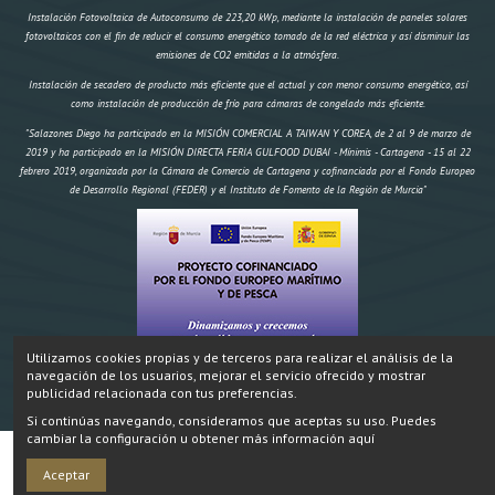
Instalación Fotovoltaica de Autoconsumo de 223,20 kWp, mediante la instalación de paneles solares
fotovoltaicos con el fin de reducir el consumo energético tomado de la red eléctrica y así disminuir las
emisiones de CO2 emitidas a la atmósfera.
Instalación de secadero de producto más eficiente que el actual y con menor consumo energético, así
como instalación de producción de frío para cámaras de congelado más eficiente.
"Salazones Diego ha participado en la MISIÓN COMERCIAL A TAIWAN Y COREA, de 2 al 9 de marzo de
2019 y ha participado en la MISIÓN DIRECTA FERIA GULFOOD DUBAI - Mínimis - Cartagena - 15 al 22
febrero 2019, organizada por la Cámara de Comercio de Cartagena y cofinanciada por el Fondo Europeo
de Desarrollo Regional (FEDER) y el Instituto de Fomento de la Región de Murcia"
Utilizamos cookies propias y de terceros para realizar el análisis de la
navegación de los usuarios, mejorar el servicio ofrecido y mostrar
"Construcción de un secadero artificial y dos obradores climatizados,
IMPORTE AYUDA
Inversión:
publicidad relacionada con tus preferencias.
174.970,18 € FEMP 58.695,96€ CARM 19.564,99€ Total 78.259,95€" Proyecto cofinanciado por el Fondo
Si continúas navegando, consideramos que aceptas su uso. Puedes
Europeo Marítimo y de Pesca.
cambiar la configuración u obtener más información aquí
SALAZONES DIEGO ® 2024
Añadir
Aceptar