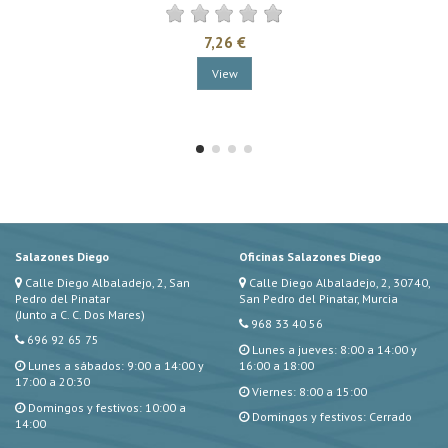
7,26 €
View
Salazones Diego
Oficinas Salazones Diego
Calle Diego Albaladejo, 2, San
Calle Diego Albaladejo, 2, 30740,
Pedro del Pinatar
San Pedro del Pinatar, Murcia
(Junto a C. C. Dos Mares)
968 33 40 56
696 92 65 75
Lunes a jueves: 8:00 a 14:00 y
Lunes a sábados: 9:00 a 14:00 y
16:00 a 18:00
17:00 a 20:30
Viernes: 8:00 a 15:00
Domingos y festivos: 10:00 a
Domingos y festivos: Cerrado
14:00