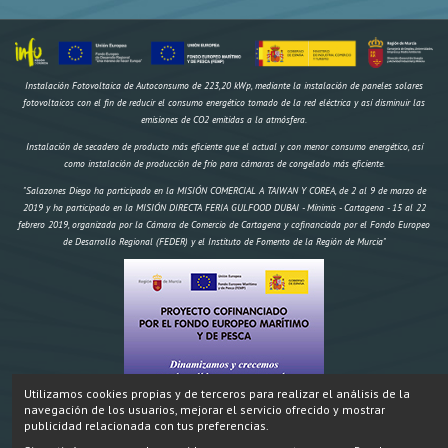
Instalación Fotovoltaica de Autoconsumo de 223,20 kWp, mediante la instalación de paneles solares
fotovoltaicos con el fin de reducir el consumo energético tomado de la red eléctrica y así disminuir las
emisiones de CO2 emitidas a la atmósfera.
Instalación de secadero de producto más eficiente que el actual y con menor consumo energético, así
como instalación de producción de frío para cámaras de congelado más eficiente.
"Salazones Diego ha participado en la MISIÓN COMERCIAL A TAIWAN Y COREA, de 2 al 9 de marzo de
2019 y ha participado en la MISIÓN DIRECTA FERIA GULFOOD DUBAI - Mínimis - Cartagena - 15 al 22
febrero 2019, organizada por la Cámara de Comercio de Cartagena y cofinanciada por el Fondo Europeo
de Desarrollo Regional (FEDER) y el Instituto de Fomento de la Región de Murcia"
Utilizamos cookies propias y de terceros para realizar el análisis de la
navegación de los usuarios, mejorar el servicio ofrecido y mostrar
"Construcción de un secadero artificial y dos obradores climatizados,
IMPORTE AYUDA
Inversión:
publicidad relacionada con tus preferencias.
174.970,18 € FEMP 58.695,96€ CARM 19.564,99€ Total 78.259,95€" Proyecto cofinanciado por el Fondo