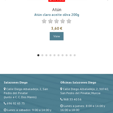
Atún
Atún claro aceite oliva 200g
3,60 €
View
Salazones Diego
Oficinas Salazones Diego
Calle Diego Albaladejo, 2, San
Calle Diego Albaladejo, 2, 30740,
Pedro del Pinatar
San Pedro del Pinatar, Murcia
(Junto a C. C. Dos Mares)
968 33 40 56
696 92 65 75
Lunes a jueves: 8:00 a 14:00 y
Lunes a sábados: 9:00 a 14:00 y
16:00 a 18:00