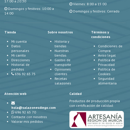
17:00 a 20:30
Viernes: 8:00 a 15:00
Domingos y festivos: 10:00 a
Domingos y festivos: Cerrado
14:00
Tienda
Sobre nosotros
Términos y
condiciones
Mi cuenta
Historia y
Datos
tiendas
Condiciones de
personales
Nuestras
Compra
Mi carrito
tiendas
Aviso legal
Direcciones
Gastos de
Política de
Historial de
transporte
Privacidad
pedidos
Opiniones
Política de
696 92 65 75
clientes
Cookies
Recetas
Seguridad
salazones
alimentaria
Atención web
Calidad
Productos de producción propia
con certificación de calidad:
hola@salazonesdiego.com
696 92 65 70
Contacte con nosotros
Valorar mis pedidos