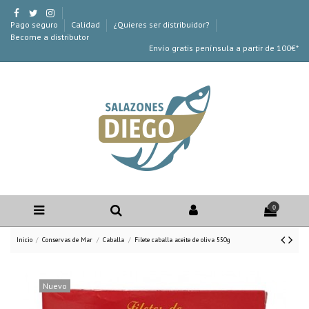
Pago seguro
Calidad
¿Quieres ser distribuidor?
Become a distributor
Envío gratis península a partir de 100€*
0
Inicio
Conservas de Mar
Caballa
Filete caballa aceite de oliva 550g
Nuevo