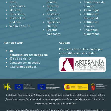
Datos
tiendas
Condiciones de
personales
Nuestras
Compra
Mi carrito
tiendas
Aviso legal
Direcciones
Gastos de
Política de
Historial de
transporte
Privacidad
pedidos
Opiniones
Política de
696 92 65 75
clientes
Cookies
Recetas
Seguridad
salazones
alimentaria
Atención web
Calidad
Productos de producción propia
con certificación de calidad:
hola@salazonesdiego.com
696 92 65 70
Contacte con nosotros
Valorar mis pedidos
Instalación Fotovoltaica de Autoconsumo de 223,20 kWp, mediante la instalación de paneles solares
fotovoltaicos con el fin de reducir el consumo energético tomado de la red eléctrica y así disminuir las
emisiones de CO2 emitidas a la atmósfera.
Instalación de secadero de producto más eficiente que el actual y con menor consumo energético, así