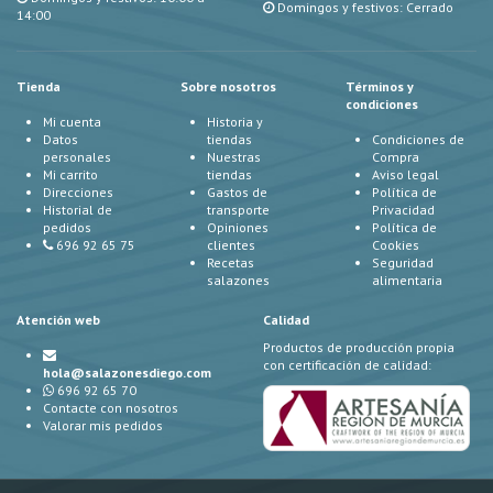
Domingos y festivos: Cerrado
14:00
Tienda
Sobre nosotros
Términos y
condiciones
Mi cuenta
Historia y
Datos
tiendas
Condiciones de
personales
Nuestras
Compra
Mi carrito
tiendas
Aviso legal
Direcciones
Gastos de
Política de
Historial de
transporte
Privacidad
pedidos
Opiniones
Política de
696 92 65 75
clientes
Cookies
Recetas
Seguridad
salazones
alimentaria
Atención web
Calidad
Productos de producción propia
con certificación de calidad:
hola@salazonesdiego.com
696 92 65 70
Contacte con nosotros
Valorar mis pedidos