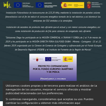
Instalación Fotovoltaica de Autoconsumo de 223,20 kWp, mediante la instalación de paneles solares
fotovoltaicos con el fin de reducir el consumo energético tomado de la red eléctrica y así disminuir las
emisiones de CO2 emitidas a la atmósfera.
Instalación de secadero de producto más eficiente que el actual y con menor consumo energético, así
como instalación de producción de frío para cámaras de congelado más eficiente.
"Salazones Diego ha participado en la MISIÓN COMERCIAL A TAIWAN Y COREA, de 2 al 9 de marzo de
2019 y ha participado en la MISIÓN DIRECTA FERIA GULFOOD DUBAI - Mínimis - Cartagena - 15 al 22
febrero 2019, organizada por la Cámara de Comercio de Cartagena y cofinanciada por el Fondo Europeo
de Desarrollo Regional (FEDER) y el Instituto de Fomento de la Región de Murcia"
Utilizamos cookies propias y de terceros para realizar el análisis de la
navegación de los usuarios, mejorar el servicio ofrecido y mostrar
"Construcción de un secadero artificial y dos obradores climatizados,
IMPORTE AYUDA
Inversión:
publicidad relacionada con tus preferencias.
174.970,18 € FEMP 58.695,96€ CARM 19.564,99€ Total 78.259,95€" Proyecto cofinanciado por el Fondo
Si continúas navegando, consideramos que aceptas su uso. Puedes
Europeo Marítimo y de Pesca.
cambiar la configuración u obtener más información aquí
SALAZONES DIEGO ® 2024