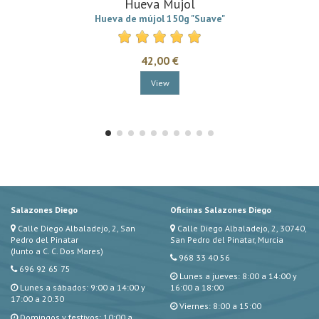
Hueva Mujol
Hueva de mújol 150g "Suave"
42,00 €
View
Salazones Diego
Oficinas Salazones Diego
Calle Diego Albaladejo, 2, San
Calle Diego Albaladejo, 2, 30740,
Pedro del Pinatar
San Pedro del Pinatar, Murcia
(Junto a C. C. Dos Mares)
968 33 40 56
696 92 65 75
Lunes a jueves: 8:00 a 14:00 y
Lunes a sábados: 9:00 a 14:00 y
16:00 a 18:00
17:00 a 20:30
Viernes: 8:00 a 15:00
Domingos y festivos: 10:00 a