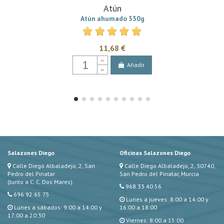
Atún
Atún ahumado 350g
11,68 €
Añadir
Salazones Diego
Oficinas Salazones Diego
Calle Diego Albaladejo, 2, San
Calle Diego Albaladejo, 2, 30740,
Pedro del Pinatar
San Pedro del Pinatar, Murcia
(Junto a C. C. Dos Mares)
968 33 40 56
696 92 65 75
Lunes a jueves: 8:00 a 14:00 y
Lunes a sábados: 9:00 a 14:00 y
16:00 a 18:00
17:00 a 20:30
Viernes: 8:00 a 15:00