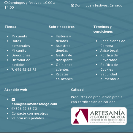
Domingos y festivos: 10:00 a
Domingos y festivos: Cerrado
14:00
Tienda
Sobre nosotros
Términos y
condiciones
Mi cuenta
Historia y
Datos
tiendas
Condiciones de
personales
Nuestras
Compra
Mi carrito
tiendas
Aviso legal
Direcciones
Gastos de
Política de
Historial de
transporte
Privacidad
pedidos
Opiniones
Política de
696 92 65 75
clientes
Cookies
Recetas
Seguridad
salazones
alimentaria
Atención web
Calidad
Productos de producción propia
con certificación de calidad:
hola@salazonesdiego.com
696 92 65 70
Contacte con nosotros
Valorar mis pedidos