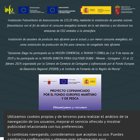
Instalación Fotovoltaica de Autoconsumo de 223,20 kWp, mediante la instalación de paneles solares
fotovoltaicos con el fin de reducir el consumo energético tomado de la red eléctrica y así disminuir las
emisiones de CO2 emitidas a la atmósfera.
Instalación de secadero de producto más eficiente que el actual y con menor consumo energético, así
como instalación de producción de frío para cámaras de congelado más eficiente.
"Salazones Diego ha participado en la MISIÓN COMERCIAL A TAIWAN Y COREA, de 2 al 9 de marzo de
2019 y ha participado en la MISIÓN DIRECTA FERIA GULFOOD DUBAI - Mínimis - Cartagena - 15 al 22
febrero 2019, organizada por la Cámara de Comercio de Cartagena y cofinanciada por el Fondo Europeo
de Desarrollo Regional (FEDER) y el Instituto de Fomento de la Región de Murcia"
Utilizamos cookies propias y de terceros para realizar el análisis de la
navegación de los usuarios, mejorar el servicio ofrecido y mostrar
"Construcción de un secadero artificial y dos obradores climatizados,
IMPORTE AYUDA
Inversión:
publicidad relacionada con tus preferencias.
174.970,18 € FEMP 58.695,96€ CARM 19.564,99€ Total 78.259,95€" Proyecto cofinanciado por el Fondo
Si continúas navegando, consideramos que aceptas su uso. Puedes
Europeo Marítimo y de Pesca.
cambiar la configuración u obtener más información aquí