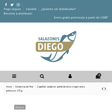
Pago seguro
Calidad
¿Quieres ser distribuidor?
Become a distributor
Envío gratis península a partir de 100€*
0
Inicio
Conservas de Mar
Capellán asado en aceite de oliva virgen extra
premium 170 g
Nuevo