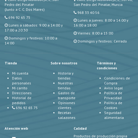
Pedro del Pinatar
San Pedro del Pinatar, Murcia
(Junto a C. C. Dos Mares)
968 33 40 56
696 92 65 75
Lunes a jueves: 8:00 a 14:00 y
Lunes a sábados: 9:00 a 14:00 y
16:00 a 18:00
17:00 a 20:30
Viernes: 8:00 a 15:00
Domingos y festivos: 10:00 a
Domingos y festivos: Cerrado
14:00
Tienda
Sobre nosotros
Términos y
condiciones
Mi cuenta
Historia y
Datos
tiendas
Condiciones de
personales
Nuestras
Compra
Mi carrito
tiendas
Aviso legal
Direcciones
Gastos de
Política de
Historial de
transporte
Privacidad
pedidos
Opiniones
Política de
696 92 65 75
clientes
Cookies
Recetas
Seguridad
salazones
alimentaria
Atención web
Calidad
Productos de producción propia