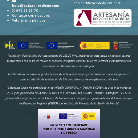
con certificación de calidad:
hola@salazonesdiego.com
696 92 65 70
Contacte con nosotros
Valorar mis pedidos
Instalación Fotovoltaica de Autoconsumo de 223,20 kWp, mediante la instalación de paneles solares
fotovoltaicos con el fin de reducir el consumo energético tomado de la red eléctrica y así disminuir las
emisiones de CO2 emitidas a la atmósfera.
Instalación de secadero de producto más eficiente que el actual y con menor consumo energético, así
como instalación de producción de frío para cámaras de congelado más eficiente.
"Salazones Diego ha participado en la MISIÓN COMERCIAL A TAIWAN Y COREA, de 2 al 9 de marzo de
2019 y ha participado en la MISIÓN DIRECTA FERIA GULFOOD DUBAI - Mínimis - Cartagena - 15 al 22
febrero 2019, organizada por la Cámara de Comercio de Cartagena y cofinanciada por el Fondo Europeo
de Desarrollo Regional (FEDER) y el Instituto de Fomento de la Región de Murcia"