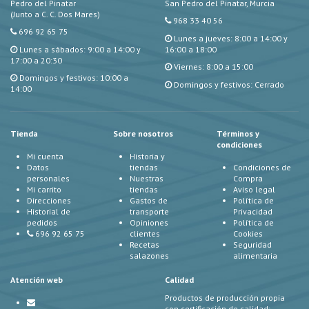
Pedro del Pinatar
San Pedro del Pinatar, Murcia
(Junto a C. C. Dos Mares)
968 33 40 56
696 92 65 75
Lunes a jueves: 8:00 a 14:00 y
Lunes a sábados: 9:00 a 14:00 y
16:00 a 18:00
17:00 a 20:30
Viernes: 8:00 a 15:00
Domingos y festivos: 10:00 a
Domingos y festivos: Cerrado
14:00
Tienda
Sobre nosotros
Términos y
condiciones
Mi cuenta
Historia y
Datos
tiendas
Condiciones de
personales
Nuestras
Compra
Mi carrito
tiendas
Aviso legal
Direcciones
Gastos de
Política de
Historial de
transporte
Privacidad
pedidos
Opiniones
Política de
696 92 65 75
clientes
Cookies
Recetas
Seguridad
salazones
alimentaria
Atención web
Calidad
Productos de producción propia
con certificación de calidad: