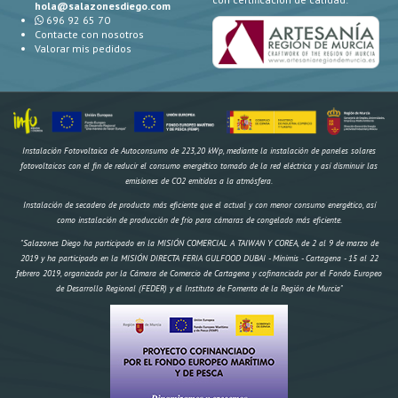
hola@salazonesdiego.com
696 92 65 70
Contacte con nosotros
Valorar mis pedidos
Instalación Fotovoltaica de Autoconsumo de 223,20 kWp, mediante la instalación de paneles solares
fotovoltaicos con el fin de reducir el consumo energético tomado de la red eléctrica y así disminuir las
emisiones de CO2 emitidas a la atmósfera.
Instalación de secadero de producto más eficiente que el actual y con menor consumo energético, así
como instalación de producción de frío para cámaras de congelado más eficiente.
"Salazones Diego ha participado en la MISIÓN COMERCIAL A TAIWAN Y COREA, de 2 al 9 de marzo de
2019 y ha participado en la MISIÓN DIRECTA FERIA GULFOOD DUBAI - Mínimis - Cartagena - 15 al 22
febrero 2019, organizada por la Cámara de Comercio de Cartagena y cofinanciada por el Fondo Europeo
de Desarrollo Regional (FEDER) y el Instituto de Fomento de la Región de Murcia"