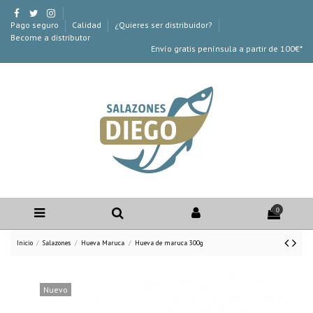
Pago seguro
Calidad
¿Quieres ser distribuidor?
Become a distributor
Envío gratis península a partir de 100€*
0
Inicio
Salazones
Hueva Maruca
Hueva de maruca 300g
Nuevo