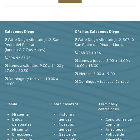
Salazones Diego
Oficinas Salazones Diego
Calle Diego Albaladejo, 2, San
Calle Diego Albaladejo, 2, 30740,
Pedro del Pinatar
San Pedro del Pinatar, Murcia
(Junto a C. C. Dos Mares)
968 33 40 56
696 92 65 75
Lunes a jueves: 8:00 a 14:00 y
Lunes a sábados: 9:00 a 14:00 y
16:00 a 18:00
17:00 a 20:30
Viernes: 8:00 a 15:00
Domingos y festivos: 10:00 a
Domingos y festivos: Cerrado
14:00
Tienda
Sobre nosotros
Términos y
condiciones
Mi cuenta
Historia y
Datos
tiendas
Condiciones de
personales
Nuestras
Compra
Mi carrito
tiendas
Aviso legal
Direcciones
Gastos de
Política de
Historial de
transporte
Privacidad