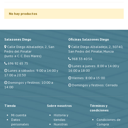
No hay productos
Salazones Diego
Oficinas Salazones Diego
Calle Diego Albaladejo, 2, San
Calle Diego Albaladejo, 2, 30740,
Pedro del Pinatar
San Pedro del Pinatar, Murcia
(Junto a C. C. Dos Mares)
968 33 40 56
696 92 65 75
Lunes a jueves: 8:00 a 14:00 y
Lunes a sábados: 9:00 a 14:00 y
16:00 a 18:00
17:00 a 20:30
Viernes: 8:00 a 15:00
Domingos y festivos: 10:00 a
Domingos y festivos: Cerrado
14:00
Tienda
Sobre nosotros
Términos y
condiciones
Mi cuenta
Historia y
Datos
tiendas
Condiciones de
personales
Nuestras
Compra