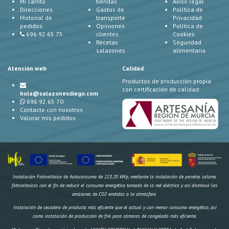
Mi carrito
tiendas
Aviso legal
Direcciones
Gastos de
Política de
Historial de
transporte
Privacidad
pedidos
Opiniones
Política de
696 92 65 75
clientes
Cookies
Recetas
Seguridad
salazones
alimentaria
Atención web
Calidad
Productos de producción propia
con certificación de calidad:
hola@salazonesdiego.com
696 92 65 70
Contacte con nosotros
Valorar mis pedidos
Instalación Fotovoltaica de Autoconsumo de 223,20 kWp, mediante la instalación de paneles solares
fotovoltaicos con el fin de reducir el consumo energético tomado de la red eléctrica y así disminuir las
emisiones de CO2 emitidas a la atmósfera.
Instalación de secadero de producto más eficiente que el actual y con menor consumo energético, así
como instalación de producción de frío para cámaras de congelado más eficiente.