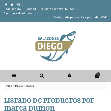
Pago seguro
Calidad
¿Quieres ser distribuidor?
Become a distributor
Envío gratis península a partir de 100€*
0
Inicio
Marcas
Dumon
Listado de productos por
marca Dumon