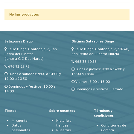
No hay productos
Salazones Diego
Oficinas Salazones Diego
Calle Diego Albaladejo, 2, San
Calle Diego Albaladejo, 2, 30740,
Pedro del Pinatar
San Pedro del Pinatar, Murcia
(Junto a C. C. Dos Mares)
968 33 40 56
696 92 65 75
Lunes a jueves: 8:00 a 14:00 y
Lunes a sábados: 9:00 a 14:00 y
16:00 a 18:00
17:00 a 20:30
Viernes: 8:00 a 15:00
Domingos y festivos: 10:00 a
Domingos y festivos: Cerrado
14:00
Tienda
Sobre nosotros
Términos y
condiciones
Mi cuenta
Historia y
Datos
tiendas
Condiciones de
personales
Nuestras
Compra