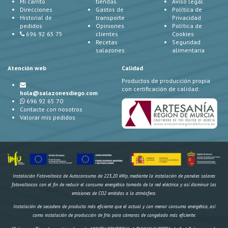
Mi carrito
tiendas
Aviso legal
Direcciones
Gastos de
Política de
Historial de
transporte
Privacidad
pedidos
Opiniones
Política de
696 92 65 75
clientes
Cookies
Recetas
Seguridad
salazones
alimentaria
Atención web
Calidad
Productos de producción propia
con certificación de calidad:
hola@salazonesdiego.com
696 92 65 70
Contacte con nosotros
Valorar mis pedidos
Instalación Fotovoltaica de Autoconsumo de 223,20 kWp, mediante la instalación de paneles solares
fotovoltaicos con el fin de reducir el consumo energético tomado de la red eléctrica y así disminuir las
emisiones de CO2 emitidas a la atmósfera.
Instalación de secadero de producto más eficiente que el actual y con menor consumo energético, así
como instalación de producción de frío para cámaras de congelado más eficiente.