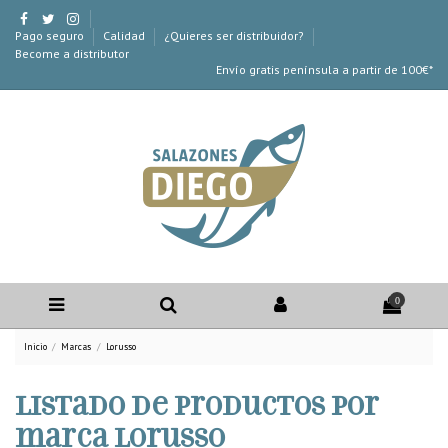
Pago seguro
Calidad
¿Quieres ser distribuidor?
Become a distributor
Envío gratis península a partir de 100€*
0
Inicio
Marcas
Lorusso
Listado de productos por
marca Lorusso