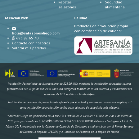
Recetas
Seguridad
salazones
alimentaria
Atención web
Calidad
Productos de producción propia
con certificación de calidad:
hola@salazonesdiego.com
696 92 65 70
Contacte con nosotros
Valorar mis pedidos
Instalación Fotovoltaica de Autoconsumo de 223,20 kWp, mediante la instalación de paneles solares
fotovoltaicos con el fin de reducir el consumo energético tomado de la red eléctrica y así disminuir las
emisiones de CO2 emitidas a la atmósfera.
Instalación de secadero de producto más eficiente que el actual y con menor consumo energético, así
como instalación de producción de frío para cámaras de congelado más eficiente.
"Salazones Diego ha participado en la MISIÓN COMERCIAL A TAIWAN Y COREA, de 2 al 9 de marzo de
2019 y ha participado en la MISIÓN DIRECTA FERIA GULFOOD DUBAI - Mínimis - Cartagena - 15 al 22
febrero 2019, organizada por la Cámara de Comercio de Cartagena y cofinanciada por el Fondo Europeo
de Desarrollo Regional (FEDER) y el Instituto de Fomento de la Región de Murcia"