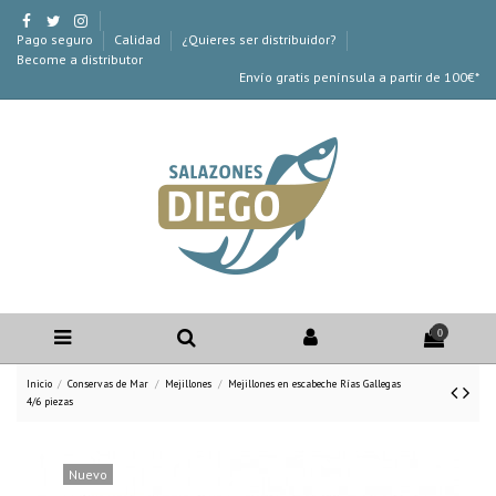
Pago seguro
Calidad
¿Quieres ser distribuidor?
Become a distributor
Envío gratis península a partir de 100€*
0
Inicio
Conservas de Mar
Mejillones
Mejillones en escabeche Rías Gallegas
4/6 piezas
Nuevo