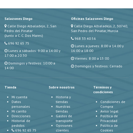
Salazones Diego
Oficinas Salazones Diego
Calle Diego Albaladejo, 2, San
Calle Diego Albaladejo, 2, 30740,
Pedro del Pinatar
San Pedro del Pinatar, Murcia
(Junto a C. C. Dos Mares)
968 33 40 56
696 92 65 75
Lunes a jueves: 8:00 a 14:00 y
Lunes a sábados: 9:00 a 14:00 y
16:00 a 18:00
17:00 a 20:30
Viernes: 8:00 a 15:00
Domingos y festivos: 10:00 a
Domingos y festivos: Cerrado
14:00
Tienda
Sobre nosotros
Términos y
condiciones
Mi cuenta
Historia y
Datos
tiendas
Condiciones de
personales
Nuestras
Compra
Mi carrito
tiendas
Aviso legal
Direcciones
Gastos de
Política de
Historial de
transporte
Privacidad
pedidos
Opiniones
Política de
696 92 65 75
clientes
Cookies