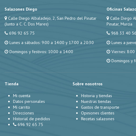
Salazones Diego
Oficinas Salaz
Calle Diego Albaladejo, 2, San Pedro del Pinatar
Calle Diego A
(Junto a C. C. Dos Mares)
Pinatar, Murcia
696 92 65 75
968 33 40 5
Lunes a sábados: 9:00 a 14:00 y 17:00 a 20:30
Lunes a jueve
Domingos y festivos: 10:00 a 14:00
Viernes: 8:00
Domingos y fe
Tienda
Sobre nosotros
Mi cuenta
Historia y tiendas
Datos personales
Nuestras tiendas
Mi carrito
Gastos de transporte
Direcciones
Opiniones clientes
Historial de pedidos
Recetas salazones
696 92 65 75