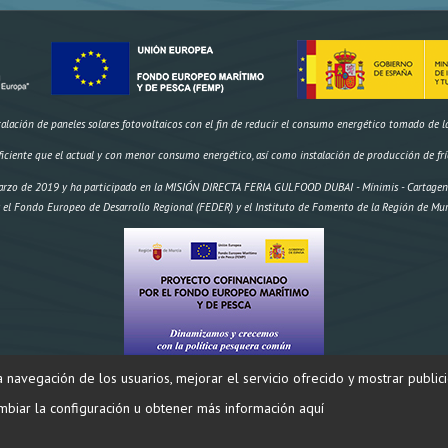
ación de paneles solares fotovoltaicos con el fin de reducir el consumo energético tomado de la r
ficiente que el actual y con menor consumo energético, así como instalación de producción de frí
rzo de 2019 y ha participado en la MISIÓN DIRECTA FERIA GULFOOD DUBAI - Mínimis - Cartagena 
 el Fondo Europeo de Desarrollo Regional (FEDER) y el Instituto de Fomento de la Región de Mur
la navegación de los usuarios, mejorar el servicio ofrecido y mostrar public
os,
IMPORTE AYUDA
Inversión: 174.970,18 € FEMP 58.695,96€ CARM 19.564,99€ Total 78.259,95€" 
biar la configuración u obtener más información aquí
SALAZONES DIEGO ® 2024