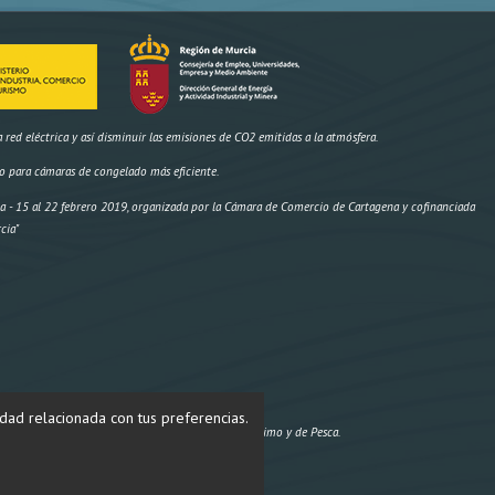
ed eléctrica y así disminuir las emisiones de CO2 emitidas a la atmósfera.
o para cámaras de congelado más eficiente.
- 15 al 22 febrero 2019, organizada por la Cámara de Comercio de Cartagena y cofinanciada
cia"
idad relacionada con tus preferencias.
Proyecto cofinanciado por el Fondo Europeo Marítimo y de Pesca.