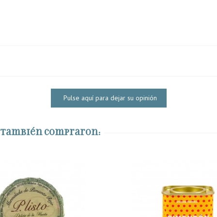
Pulse aquí para dejar su opinión
o también compraron: