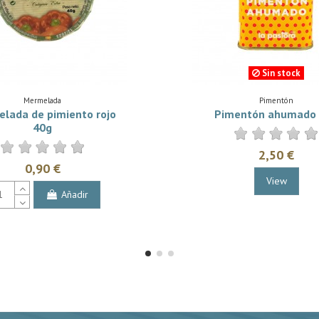
Sin stock
Mermelada
Pimentón
lada de pimiento rojo
Pimentón ahumado
40g
2,50 €
0,90 €
View
Añadir