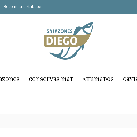
Become a distributor
azones
Conservas mar
Ahumados
Cavi