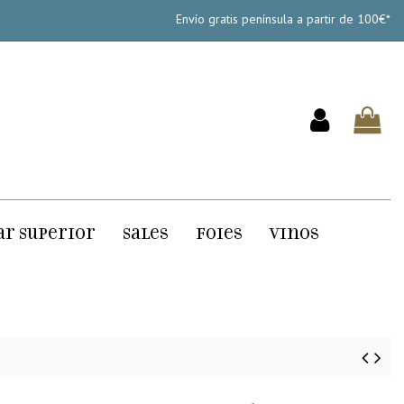
Envío gratis península a partir de 100€*
ar Superior
Sales
Foies
Vinos