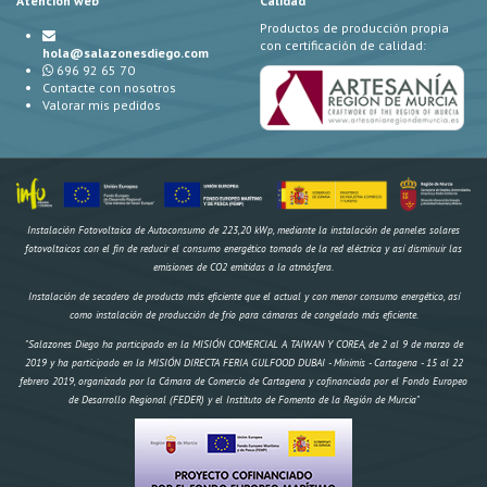
Atención web
Calidad
Productos de producción propia
con certificación de calidad:
hola@salazonesdiego.com
696 92 65 70
Contacte con nosotros
Valorar mis pedidos
Instalación Fotovoltaica de Autoconsumo de 223,20 kWp, mediante la instalación de paneles solares
fotovoltaicos con el fin de reducir el consumo energético tomado de la red eléctrica y así disminuir las
emisiones de CO2 emitidas a la atmósfera.
Instalación de secadero de producto más eficiente que el actual y con menor consumo energético, así
como instalación de producción de frío para cámaras de congelado más eficiente.
"Salazones Diego ha participado en la MISIÓN COMERCIAL A TAIWAN Y COREA, de 2 al 9 de marzo de
2019 y ha participado en la MISIÓN DIRECTA FERIA GULFOOD DUBAI - Mínimis - Cartagena - 15 al 22
febrero 2019, organizada por la Cámara de Comercio de Cartagena y cofinanciada por el Fondo Europeo
de Desarrollo Regional (FEDER) y el Instituto de Fomento de la Región de Murcia"