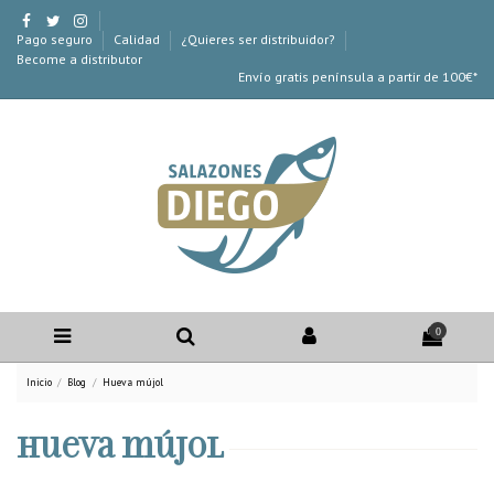
Pago seguro
Calidad
¿Quieres ser distribuidor?
Become a distributor
Envío gratis península a partir de 100€*
0
Inicio
Blog
Hueva mújol
Hueva mújol