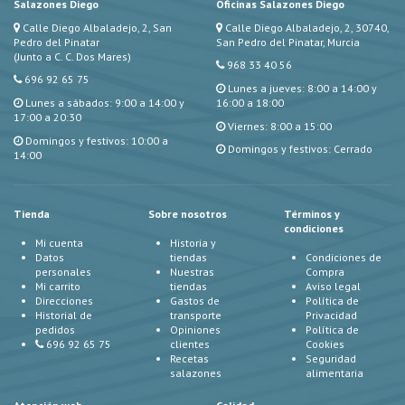
Salazones Diego
Oficinas Salazones Diego
Calle Diego Albaladejo, 2, San
Calle Diego Albaladejo, 2, 30740,
Pedro del Pinatar
San Pedro del Pinatar, Murcia
(Junto a C. C. Dos Mares)
968 33 40 56
696 92 65 75
Lunes a jueves: 8:00 a 14:00 y
Lunes a sábados: 9:00 a 14:00 y
16:00 a 18:00
17:00 a 20:30
Viernes: 8:00 a 15:00
Domingos y festivos: 10:00 a
Domingos y festivos: Cerrado
14:00
Tienda
Sobre nosotros
Términos y
condiciones
Mi cuenta
Historia y
Datos
tiendas
Condiciones de
personales
Nuestras
Compra
Mi carrito
tiendas
Aviso legal
Direcciones
Gastos de
Política de
Historial de
transporte
Privacidad
pedidos
Opiniones
Política de
696 92 65 75
clientes
Cookies
Recetas
Seguridad
salazones
alimentaria