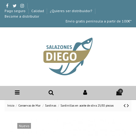
Pago seguro
Calidad
¿Quieres ser distribuidor?
Become a distributor
Envío gratis península a partir de 100€*
0
Inicio
Conservas de Mar
Sardinas
Sardinillas en aceite de oliva 25/30 piezas
Nuevo