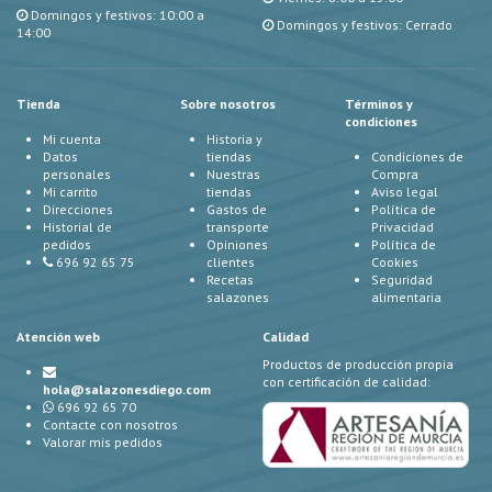
Domingos y festivos: 10:00 a
Domingos y festivos: Cerrado
14:00
Tienda
Sobre nosotros
Términos y
condiciones
Mi cuenta
Historia y
Datos
tiendas
Condiciones de
personales
Nuestras
Compra
Mi carrito
tiendas
Aviso legal
Direcciones
Gastos de
Política de
Historial de
transporte
Privacidad
pedidos
Opiniones
Política de
696 92 65 75
clientes
Cookies
Recetas
Seguridad
salazones
alimentaria
Atención web
Calidad
Productos de producción propia
con certificación de calidad:
hola@salazonesdiego.com
696 92 65 70
Contacte con nosotros
Valorar mis pedidos