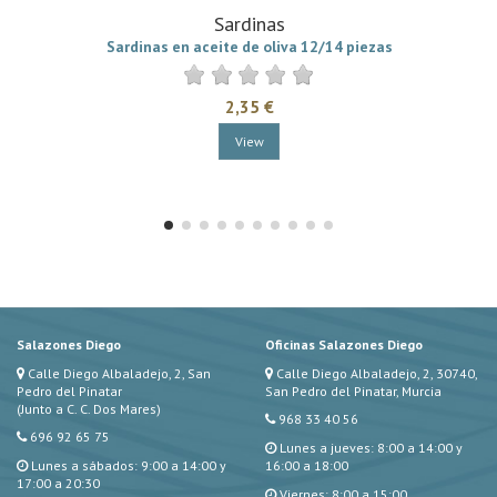
Sardinas
Sardinas en aceite de oliva 12/14 piezas
2,35 €
View
Salazones Diego
Oficinas Salazones Diego
Calle Diego Albaladejo, 2, San
Calle Diego Albaladejo, 2, 30740,
Pedro del Pinatar
San Pedro del Pinatar, Murcia
(Junto a C. C. Dos Mares)
968 33 40 56
696 92 65 75
Lunes a jueves: 8:00 a 14:00 y
Lunes a sábados: 9:00 a 14:00 y
16:00 a 18:00
17:00 a 20:30
Viernes: 8:00 a 15:00