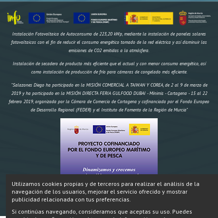
Instalación Fotovoltaica de Autoconsumo de 223,20 kWp, mediante la instalación de paneles solares
fotovoltaicos con el fin de reducir el consumo energético tomado de la red eléctrica y así disminuir las
emisiones de CO2 emitidas a la atmósfera.
Instalación de secadero de producto más eficiente que el actual y con menor consumo energético, así
como instalación de producción de frío para cámaras de congelado más eficiente.
"Salazones Diego ha participado en la MISIÓN COMERCIAL A TAIWAN Y COREA, de 2 al 9 de marzo de
2019 y ha participado en la MISIÓN DIRECTA FERIA GULFOOD DUBAI - Mínimis - Cartagena - 15 al 22
febrero 2019, organizada por la Cámara de Comercio de Cartagena y cofinanciada por el Fondo Europeo
de Desarrollo Regional (FEDER) y el Instituto de Fomento de la Región de Murcia"
Utilizamos cookies propias y de terceros para realizar el análisis de la
navegación de los usuarios, mejorar el servicio ofrecido y mostrar
"Construcción de un secadero artificial y dos obradores climatizados,
IMPORTE AYUDA
Inversión:
publicidad relacionada con tus preferencias.
174.970,18 € FEMP 58.695,96€ CARM 19.564,99€ Total 78.259,95€" Proyecto cofinanciado por el Fondo
Si continúas navegando, consideramos que aceptas su uso. Puedes
Europeo Marítimo y de Pesca.