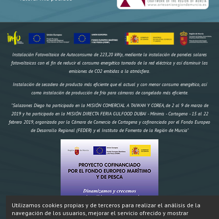
Instalación Fotovoltaica de Autoconsumo de 223,20 kWp, mediante la instalación de paneles solares
fotovoltaicos con el fin de reducir el consumo energético tomado de la red eléctrica y así disminuir las
emisiones de CO2 emitidas a la atmósfera.
Instalación de secadero de producto más eficiente que el actual y con menor consumo energético, así
como instalación de producción de frío para cámaras de congelado más eficiente.
"Salazones Diego ha participado en la MISIÓN COMERCIAL A TAIWAN Y COREA, de 2 al 9 de marzo de
2019 y ha participado en la MISIÓN DIRECTA FERIA GULFOOD DUBAI - Mínimis - Cartagena - 15 al 22
febrero 2019, organizada por la Cámara de Comercio de Cartagena y cofinanciada por el Fondo Europeo
de Desarrollo Regional (FEDER) y el Instituto de Fomento de la Región de Murcia"
Utilizamos cookies propias y de terceros para realizar el análisis de la
navegación de los usuarios, mejorar el servicio ofrecido y mostrar
"Construcción de un secadero artificial y dos obradores climatizados,
IMPORTE AYUDA
Inversión: