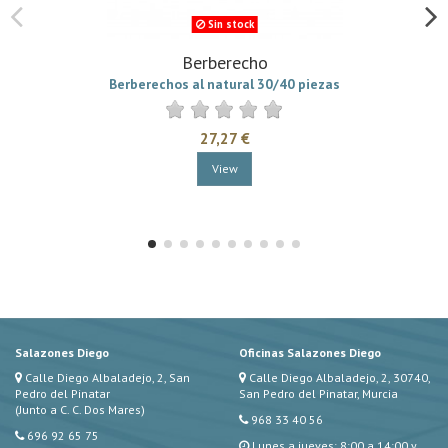
Sin stock
Berberecho
Berberechos al natural 30/40 piezas
27,27 €
View
Salazones Diego
Oficinas Salazones Diego
Calle Diego Albaladejo, 2, San
Calle Diego Albaladejo, 2, 30740,
Pedro del Pinatar
San Pedro del Pinatar, Murcia
(Junto a C. C. Dos Mares)
968 33 40 56
696 92 65 75
Lunes a jueves: 8:00 a 14:00 y