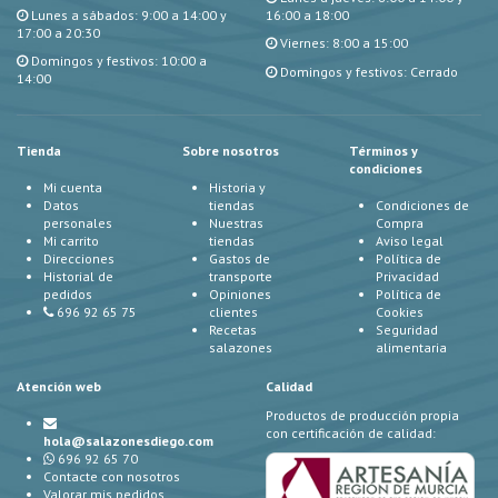
Lunes a sábados: 9:00 a 14:00 y
16:00 a 18:00
17:00 a 20:30
Viernes: 8:00 a 15:00
Domingos y festivos: 10:00 a
Domingos y festivos: Cerrado
14:00
Tienda
Sobre nosotros
Términos y
condiciones
Mi cuenta
Historia y
Datos
tiendas
Condiciones de
personales
Nuestras
Compra
Mi carrito
tiendas
Aviso legal
Direcciones
Gastos de
Política de
Historial de
transporte
Privacidad
pedidos
Opiniones
Política de
696 92 65 75
clientes
Cookies
Recetas
Seguridad
salazones
alimentaria
Atención web
Calidad
Productos de producción propia
con certificación de calidad:
hola@salazonesdiego.com
696 92 65 70
Contacte con nosotros
Valorar mis pedidos