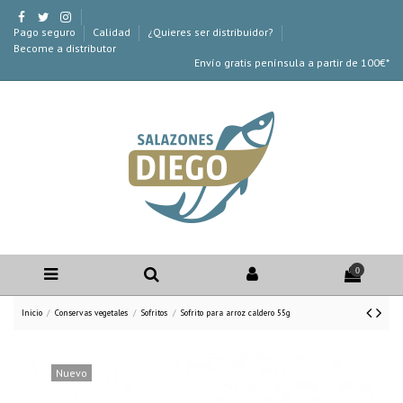
Pago seguro
Calidad
¿Quieres ser distribuidor?
Become a distributor
Envío gratis península a partir de 100€*
0
Inicio
Conservas vegetales
Sofritos
Sofrito para arroz caldero 55g
Nuevo