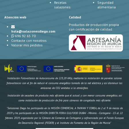
Recetas
Seguridad
salazones
alimentaria
Atención web
Calidad
Productos de producción propia
con certificación de calidad:
hola@salazonesdiego.com
696 92 65 70
Contacte con nosotros
Valorar mis pedidos
Instalación Fotovoltaica de Autoconsumo de 223,20 kWp, mediante la instalación de paneles solares
fotovoltaicos con el fin de reducir el consumo energético tomado de la red eléctrica y así disminuir las
emisiones de CO2 emitidas a la atmósfera.
Instalación de secadero de producto más eficiente que el actual y con menor consumo energético, así
como instalación de producción de frío para cámaras de congelado más eficiente.
"Salazones Diego ha participado en la MISIÓN COMERCIAL A TAIWAN Y COREA, de 2 al 9 de marzo de
2019 y ha participado en la MISIÓN DIRECTA FERIA GULFOOD DUBAI - Mínimis - Cartagena - 15 al 22
febrero 2019, organizada por la Cámara de Comercio de Cartagena y cofinanciada por el Fondo Europeo
de Desarrollo Regional (FEDER) y el Instituto de Fomento de la Región de Murcia"