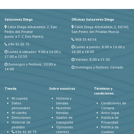
Salazones Diego
Oficinas Salazones Diego
Calle Diego Albaladejo, 2, San
Calle Diego Albaladejo, 2, 30740,
Pedro del Pinatar
San Pedro del Pinatar, Murcia
(Junto a C. C. Dos Mares)
968 33 40 56
696 92 65 75
Lunes a jueves: 8:00 a 14:00 y
Lunes a sábados: 9:00 a 14:00 y
16:00 a 18:00
17:00 a 20:30
Viernes: 8:00 a 15:00
Domingos y festivos: 10:00 a
Domingos y festivos: Cerrado
14:00
Tienda
Sobre nosotros
Términos y
condiciones
Mi cuenta
Historia y
Datos
tiendas
Condiciones de
personales
Nuestras
Compra
Mi carrito
tiendas
Aviso legal
Direcciones
Gastos de
Política de
Historial de
transporte
Privacidad
pedidos
Opiniones
Política de
696 92 65 75
clientes
Cookies