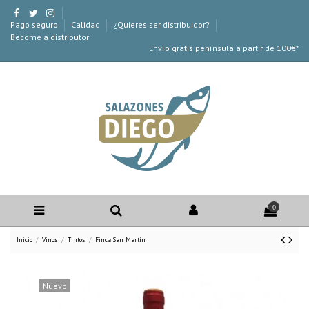
Pago seguro
Calidad
¿Quieres ser distribuidor?
Become a distributor
Envío gratis península a partir de 100€*
0
Inicio
Vinos
Tintos
Finca San Martín
Nuevo