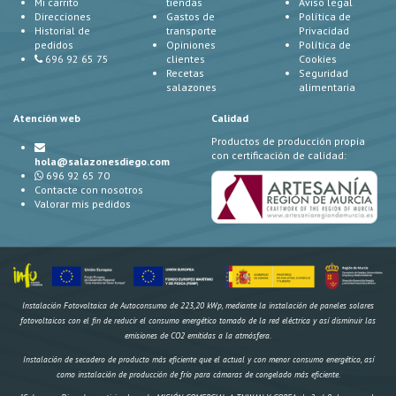
Mi carrito
tiendas
Aviso legal
Direcciones
Gastos de
Política de
Historial de
transporte
Privacidad
pedidos
Opiniones
Política de
696 92 65 75
clientes
Cookies
Recetas
Seguridad
salazones
alimentaria
Atención web
Calidad
Productos de producción propia
con certificación de calidad:
hola@salazonesdiego.com
696 92 65 70
Contacte con nosotros
Valorar mis pedidos
Instalación Fotovoltaica de Autoconsumo de 223,20 kWp, mediante la instalación de paneles solares
fotovoltaicos con el fin de reducir el consumo energético tomado de la red eléctrica y así disminuir las
emisiones de CO2 emitidas a la atmósfera.
Instalación de secadero de producto más eficiente que el actual y con menor consumo energético, así
como instalación de producción de frío para cámaras de congelado más eficiente.