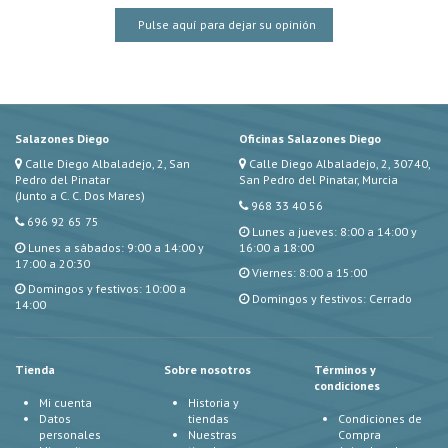
Pulse aquí para dejar su opinión
Salazones Diego
Oficinas Salazones Diego
Calle Diego Albaladejo, 2, San
Calle Diego Albaladejo, 2, 30740,
Pedro del Pinatar
San Pedro del Pinatar, Murcia
(Junto a C. C. Dos Mares)
968 33 40 56
696 92 65 75
Lunes a jueves: 8:00 a 14:00 y
Lunes a sábados: 9:00 a 14:00 y
16:00 a 18:00
17:00 a 20:30
Viernes: 8:00 a 15:00
Domingos y festivos: 10:00 a
Domingos y festivos: Cerrado
14:00
Tienda
Sobre nosotros
Términos y
condiciones
Mi cuenta
Historia y
Datos
tiendas
Condiciones de
personales
Nuestras
Compra