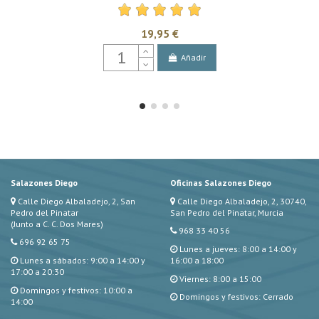
19,95 €
Añadir
Salazones Diego
Oficinas Salazones Diego
Calle Diego Albaladejo, 2, San
Calle Diego Albaladejo, 2, 30740,
Pedro del Pinatar
San Pedro del Pinatar, Murcia
(Junto a C. C. Dos Mares)
968 33 40 56
696 92 65 75
Lunes a jueves: 8:00 a 14:00 y
Lunes a sábados: 9:00 a 14:00 y
16:00 a 18:00
17:00 a 20:30
Viernes: 8:00 a 15:00
Domingos y festivos: 10:00 a
Domingos y festivos: Cerrado
14:00