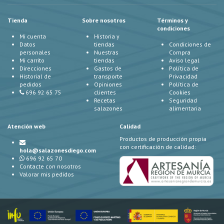
Tienda
Sobre nosotros
Términos y
condiciones
Mi cuenta
Historia y
Datos
tiendas
Condiciones de
personales
Nuestras
Compra
Mi carrito
tiendas
Aviso legal
Direcciones
Gastos de
Política de
Historial de
transporte
Privacidad
pedidos
Opiniones
Política de
696 92 65 75
clientes
Cookies
Recetas
Seguridad
salazones
alimentaria
Atención web
Calidad
Productos de producción propia
con certificación de calidad:
hola@salazonesdiego.com
696 92 65 70
Contacte con nosotros
Valorar mis pedidos