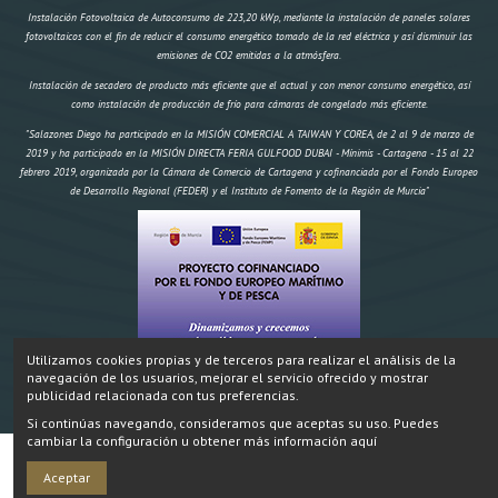
Instalación Fotovoltaica de Autoconsumo de 223,20 kWp, mediante la instalación de paneles solares
fotovoltaicos con el fin de reducir el consumo energético tomado de la red eléctrica y así disminuir las
emisiones de CO2 emitidas a la atmósfera.
Instalación de secadero de producto más eficiente que el actual y con menor consumo energético, así
como instalación de producción de frío para cámaras de congelado más eficiente.
"Salazones Diego ha participado en la MISIÓN COMERCIAL A TAIWAN Y COREA, de 2 al 9 de marzo de
2019 y ha participado en la MISIÓN DIRECTA FERIA GULFOOD DUBAI - Mínimis - Cartagena - 15 al 22
febrero 2019, organizada por la Cámara de Comercio de Cartagena y cofinanciada por el Fondo Europeo
de Desarrollo Regional (FEDER) y el Instituto de Fomento de la Región de Murcia"
Utilizamos cookies propias y de terceros para realizar el análisis de la
navegación de los usuarios, mejorar el servicio ofrecido y mostrar
"Construcción de un secadero artificial y dos obradores climatizados,
IMPORTE AYUDA
Inversión:
publicidad relacionada con tus preferencias.
174.970,18 € FEMP 58.695,96€ CARM 19.564,99€ Total 78.259,95€" Proyecto cofinanciado por el Fondo
Si continúas navegando, consideramos que aceptas su uso. Puedes
Europeo Marítimo y de Pesca.
cambiar la configuración u obtener más información aquí
SALAZONES DIEGO ® 2024
Añadir
Aceptar