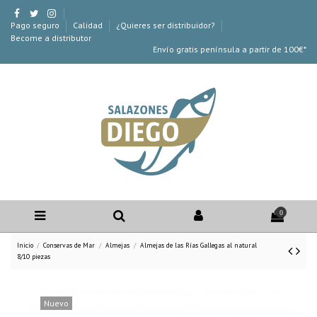
Pago seguro
Calidad
¿Quieres ser distribuidor?
Become a distributor
Envío gratis península a partir de 100€*
0
Inicio
Conservas de Mar
Almejas
Almejas de las Rías Gallegas al natural
8/10 piezas
Nuevo