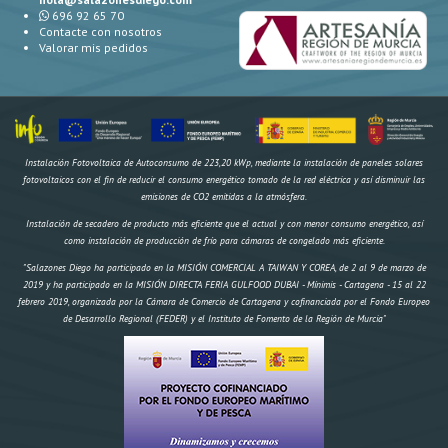
696 92 65 70
Contacte con nosotros
Valorar mis pedidos
Instalación Fotovoltaica de Autoconsumo de 223,20 kWp, mediante la instalación de paneles solares
fotovoltaicos con el fin de reducir el consumo energético tomado de la red eléctrica y así disminuir las
emisiones de CO2 emitidas a la atmósfera.
Instalación de secadero de producto más eficiente que el actual y con menor consumo energético, así
como instalación de producción de frío para cámaras de congelado más eficiente.
"Salazones Diego ha participado en la MISIÓN COMERCIAL A TAIWAN Y COREA, de 2 al 9 de marzo de
2019 y ha participado en la MISIÓN DIRECTA FERIA GULFOOD DUBAI - Mínimis - Cartagena - 15 al 22
febrero 2019, organizada por la Cámara de Comercio de Cartagena y cofinanciada por el Fondo Europeo
de Desarrollo Regional (FEDER) y el Instituto de Fomento de la Región de Murcia"