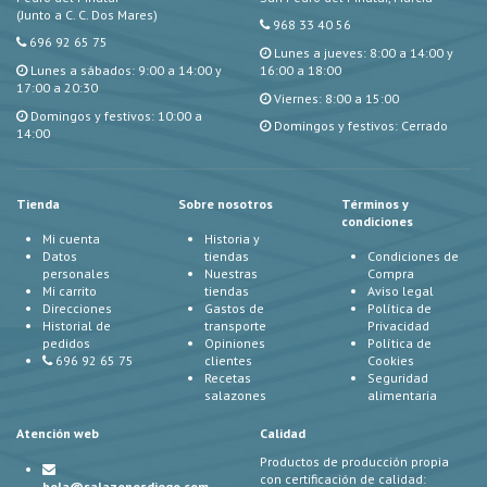
(Junto a C. C. Dos Mares)
968 33 40 56
696 92 65 75
Lunes a jueves: 8:00 a 14:00 y
Lunes a sábados: 9:00 a 14:00 y
16:00 a 18:00
17:00 a 20:30
Viernes: 8:00 a 15:00
Domingos y festivos: 10:00 a
Domingos y festivos: Cerrado
14:00
Tienda
Sobre nosotros
Términos y
condiciones
Mi cuenta
Historia y
Datos
tiendas
Condiciones de
personales
Nuestras
Compra
Mi carrito
tiendas
Aviso legal
Direcciones
Gastos de
Política de
Historial de
transporte
Privacidad
pedidos
Opiniones
Política de
696 92 65 75
clientes
Cookies
Recetas
Seguridad
salazones
alimentaria
Atención web
Calidad
Productos de producción propia
con certificación de calidad:
hola@salazonesdiego.com