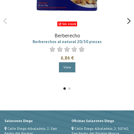
Sin stock
Berberecho
Berberechos al natural 20/30 piezas
6,86 €
View
Salazones Diego
Oficinas Salazones Diego
Calle Diego Albaladejo, 2, San
Calle Diego Albaladejo, 2, 30740,
Pedro del Pinatar
San Pedro del Pinatar, Murcia