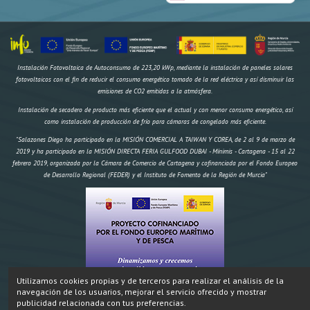
Instalación Fotovoltaica de Autoconsumo de 223,20 kWp, mediante la instalación de paneles solares
fotovoltaicos con el fin de reducir el consumo energético tomado de la red eléctrica y así disminuir las
emisiones de CO2 emitidas a la atmósfera.
Instalación de secadero de producto más eficiente que el actual y con menor consumo energético, así
como instalación de producción de frío para cámaras de congelado más eficiente.
"Salazones Diego ha participado en la MISIÓN COMERCIAL A TAIWAN Y COREA, de 2 al 9 de marzo de
2019 y ha participado en la MISIÓN DIRECTA FERIA GULFOOD DUBAI - Mínimis - Cartagena - 15 al 22
febrero 2019, organizada por la Cámara de Comercio de Cartagena y cofinanciada por el Fondo Europeo
de Desarrollo Regional (FEDER) y el Instituto de Fomento de la Región de Murcia"
Utilizamos cookies propias y de terceros para realizar el análisis de la
navegación de los usuarios, mejorar el servicio ofrecido y mostrar
"Construcción de un secadero artificial y dos obradores climatizados,
IMPORTE AYUDA
Inversión:
publicidad relacionada con tus preferencias.