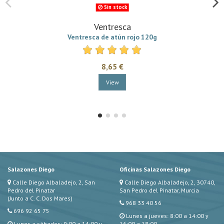
Sin stock
Ventresca
Ventresca de atún rojo 120g
8,65 €
View
Salazones Diego
Oficinas Salazones Diego
Calle Diego Albaladejo, 2, San
Calle Diego Albaladejo, 2, 30740,
Pedro del Pinatar
San Pedro del Pinatar, Murcia
(Junto a C. C. Dos Mares)
968 33 40 56
696 92 65 75
Lunes a jueves: 8:00 a 14:00 y
Lunes a sábados: 9:00 a 14:00 y
16:00 a 18:00