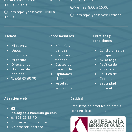
17:00 a 20:30
Viernes: 8:00 a 15:00
Domingos y festivos: 10:00 a
Domingos y festivos: Cerrado
14:00
Tienda
Sobre nosotros
Términos y
condiciones
Mi cuenta
Historia y
Datos
tiendas
Condiciones de
personales
Nuestras
Compra
Mi carrito
tiendas
Aviso legal
Direcciones
Gastos de
Política de
Historial de
transporte
Privacidad
pedidos
Opiniones
Política de
696 92 65 75
clientes
Cookies
Recetas
Seguridad
salazones
alimentaria
Atención web
Calidad
Productos de producción propia
con certificación de calidad:
hola@salazonesdiego.com
696 92 65 70
Contacte con nosotros
Valorar mis pedidos