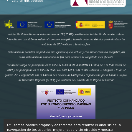
Valorar mis pedidos
Instalación Fotovoltaica de Autoconsumo de 223,20 kWp, mediante la instalación de paneles solares
fotovoltaicos con el fin de reducir el consumo energético tomado de la red eléctrica y así disminuir las
emisiones de CO2 emitidas a la atmósfera.
Instalación de secadero de producto más eficiente que el actual y con menor consumo energético, así
como instalación de producción de frío para cámaras de congelado más eficiente.
"Salazones Diego ha participado en la MISIÓN COMERCIAL A TAIWAN Y COREA, de 2 al 9 de marzo de
2019 y ha participado en la MISIÓN DIRECTA FERIA GULFOOD DUBAI - Mínimis - Cartagena - 15 al 22
febrero 2019, organizada por la Cámara de Comercio de Cartagena y cofinanciada por el Fondo Europeo
de Desarrollo Regional (FEDER) y el Instituto de Fomento de la Región de Murcia"
Utilizamos cookies propias y de terceros para realizar el análisis de la
navegación de los usuarios, mejorar el servicio ofrecido y mostrar