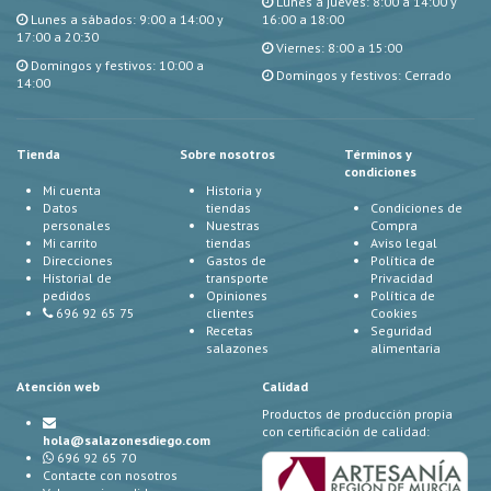
Lunes a jueves: 8:00 a 14:00 y
Lunes a sábados: 9:00 a 14:00 y
16:00 a 18:00
17:00 a 20:30
Viernes: 8:00 a 15:00
Domingos y festivos: 10:00 a
Domingos y festivos: Cerrado
14:00
Tienda
Sobre nosotros
Términos y
condiciones
Mi cuenta
Historia y
Datos
tiendas
Condiciones de
personales
Nuestras
Compra
Mi carrito
tiendas
Aviso legal
Direcciones
Gastos de
Política de
Historial de
transporte
Privacidad
pedidos
Opiniones
Política de
696 92 65 75
clientes
Cookies
Recetas
Seguridad
salazones
alimentaria
Atención web
Calidad
Productos de producción propia
con certificación de calidad:
hola@salazonesdiego.com
696 92 65 70
Contacte con nosotros