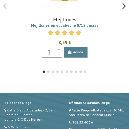
Mejillones
Mejillones en escabeche 8/12 piezas
8,59 €
Añadir
Salazones Diego
Oficinas Salazones Diego
Calle Diego Albaladejo, 2, San
Calle Diego Albaladejo, 2, 30740,
Pedro del Pinatar
San Pedro del Pinatar, Murcia
(Junto a C. C. Dos Mares)
968 33 40 56
696 92 65 75