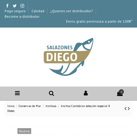
Pago seguro
Calidad
¿Quieres ser distribuidor?
Become a distributor
Envío gratis península a partir de 100€*
0
Inicio
Conservas de Mar
Anchoas
Anchoa Cantábrico selección especial 8
filetes
Nuevo