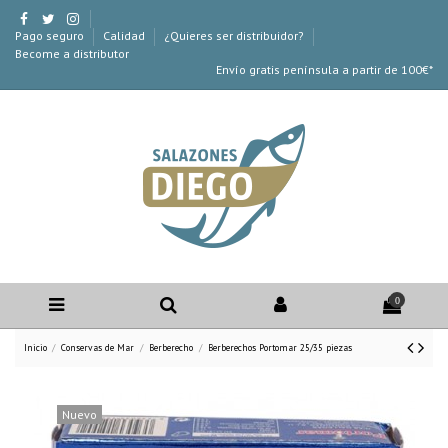
Pago seguro
Calidad
¿Quieres ser distribuidor?
Become a distributor
Envío gratis península a partir de 100€*
0
Inicio
Conservas de Mar
Berberecho
Berberechos Portomar 25/35 piezas
Nuevo