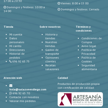
17:00 a 20:30
Viernes: 8:00 a 15:00
Domingos y festivos: 10:00 a
Domingos y festivos: Cerrado
14:00
Tienda
Sobre nosotros
Términos y
condiciones
Mi cuenta
Historia y
Datos
tiendas
Condiciones de
personales
Nuestras
Compra
Mi carrito
tiendas
Aviso legal
Direcciones
Gastos de
Política de
Historial de
transporte
Privacidad
pedidos
Opiniones
Política de
696 92 65 75
clientes
Cookies
Recetas
Seguridad
salazones
alimentaria
Atención web
Calidad
Productos de producción propia
con certificación de calidad:
hola@salazonesdiego.com
696 92 65 70
Contacte con nosotros
Valorar mis pedidos