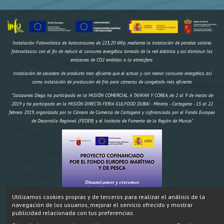
Instalación Fotovoltaica de Autoconsumo de 223,20 kWp, mediante la instalación de paneles solares
fotovoltaicos con el fin de reducir el consumo energético tomado de la red eléctrica y así disminuir las
emisiones de CO2 emitidas a la atmósfera.
Instalación de secadero de producto más eficiente que el actual y con menor consumo energético, así
como instalación de producción de frío para cámaras de congelado más eficiente.
"Salazones Diego ha participado en la MISIÓN COMERCIAL A TAIWAN Y COREA, de 2 al 9 de marzo de
2019 y ha participado en la MISIÓN DIRECTA FERIA GULFOOD DUBAI - Mínimis - Cartagena - 15 al 22
febrero 2019, organizada por la Cámara de Comercio de Cartagena y cofinanciada por el Fondo Europeo
de Desarrollo Regional (FEDER) y el Instituto de Fomento de la Región de Murcia"
Utilizamos cookies propias y de terceros para realizar el análisis de la
navegación de los usuarios, mejorar el servicio ofrecido y mostrar
"Construcción de un secadero artificial y dos obradores climatizados,
IMPORTE AYUDA
Inversión:
publicidad relacionada con tus preferencias.
174.970,18 € FEMP 58.695,96€ CARM 19.564,99€ Total 78.259,95€" Proyecto cofinanciado por el Fondo