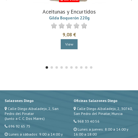
Aceitunas y Encurtidos
Gilda Boquerón 220g
9,08 €
View
Salazones Diego
Oficinas Salazones Diego
Calle Diego Albaladejo, 2, San
Calle Diego Albaladejo, 2, 30740,
Pedro del Pinatar
San Pedro del Pinatar, Murcia
(Junto a C. C. Dos Mares)
968 33 40 56
696 92 65 75
Lunes a jueves: 8:00 a 14:00 y
Lunes a sábados: 9:00 a 14:00 y
16:00 a 18:00