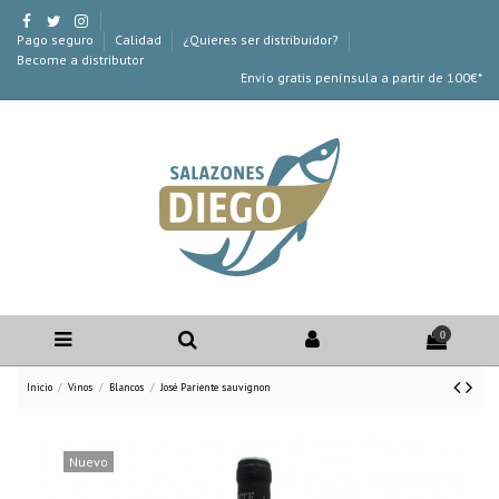
Pago seguro
Calidad
¿Quieres ser distribuidor?
Become a distributor
Envío gratis península a partir de 100€*
0
Inicio
Vinos
Blancos
José Pariente sauvignon
Nuevo