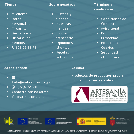
Tienda
Sobre nosotros
Términos y
condiciones
Mi cuenta
Historia y
Datos
tiendas
Condiciones de
personales
Nuestras
Compra
Mi carrito
tiendas
Aviso legal
Direcciones
Gastos de
Política de
Historial de
transporte
Privacidad
pedidos
Opiniones
Política de
696 92 65 75
clientes
Cookies
Recetas
Seguridad
salazones
alimentaria
Atención web
Calidad
Productos de producción propia
con certificación de calidad:
hola@salazonesdiego.com
696 92 65 70
Contacte con nosotros
Valorar mis pedidos
Instalación Fotovoltaica de Autoconsumo de 223,20 kWp, mediante la instalación de paneles solares