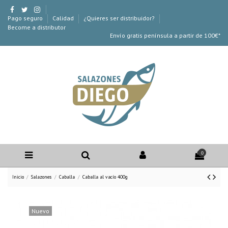
Pago seguro
Calidad
¿Quieres ser distribuidor?
Become a distributor
Envío gratis península a partir de 100€*
0
Inicio
Salazones
Caballa
Caballa al vacío 400g
Nuevo