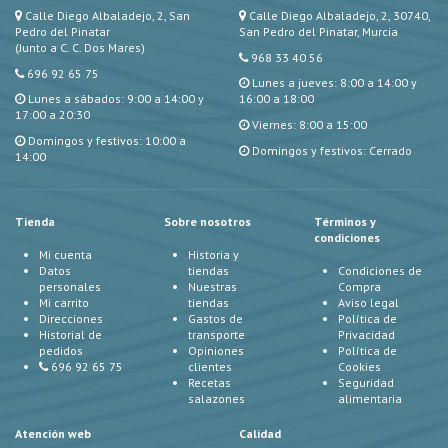
Calle Diego Albaladejo, 2, San
Calle Diego Albaladejo, 2, 30740,
Pedro del Pinatar
San Pedro del Pinatar, Murcia
(Junto a C. C. Dos Mares)
968 33 40 56
696 92 65 75
Lunes a jueves: 8:00 a 14:00 y
Lunes a sábados: 9:00 a 14:00 y
16:00 a 18:00
17:00 a 20:30
Viernes: 8:00 a 15:00
Domingos y festivos: 10:00 a
Domingos y festivos: Cerrado
14:00
Tienda
Sobre nosotros
Términos y
condiciones
Mi cuenta
Historia y
Datos
tiendas
Condiciones de
personales
Nuestras
Compra
Mi carrito
tiendas
Aviso legal
Direcciones
Gastos de
Política de
Historial de
transporte
Privacidad
pedidos
Opiniones
Política de
696 92 65 75
clientes
Cookies
Recetas
Seguridad
salazones
alimentaria
Atención web
Calidad