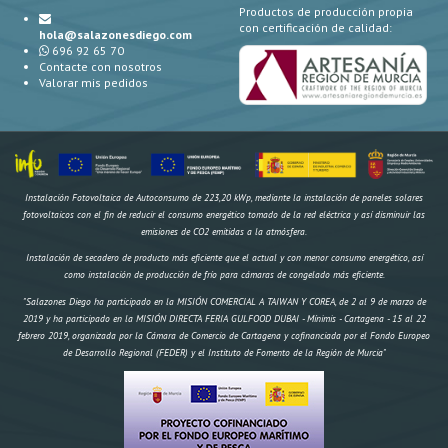
Productos de producción propia
con certificación de calidad:
hola@salazonesdiego.com
696 92 65 70
Contacte con nosotros
Valorar mis pedidos
Instalación Fotovoltaica de Autoconsumo de 223,20 kWp, mediante la instalación de paneles solares
fotovoltaicos con el fin de reducir el consumo energético tomado de la red eléctrica y así disminuir las
emisiones de CO2 emitidas a la atmósfera.
Instalación de secadero de producto más eficiente que el actual y con menor consumo energético, así
como instalación de producción de frío para cámaras de congelado más eficiente.
"Salazones Diego ha participado en la MISIÓN COMERCIAL A TAIWAN Y COREA, de 2 al 9 de marzo de
2019 y ha participado en la MISIÓN DIRECTA FERIA GULFOOD DUBAI - Mínimis - Cartagena - 15 al 22
febrero 2019, organizada por la Cámara de Comercio de Cartagena y cofinanciada por el Fondo Europeo
de Desarrollo Regional (FEDER) y el Instituto de Fomento de la Región de Murcia"