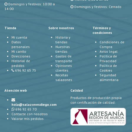
Domingos y festivos: 10:00 a
Domingos y festivos: Cerrado
14:00
Tienda
Sobre nosotros
Términos y
condiciones
Mi cuenta
Historia y
Datos
tiendas
Condiciones de
personales
Nuestras
Compra
Mi carrito
tiendas
Aviso legal
Direcciones
Gastos de
Política de
Historial de
transporte
Privacidad
pedidos
Opiniones
Política de
696 92 65 75
clientes
Cookies
Recetas
Seguridad
salazones
alimentaria
Atención web
Calidad
Productos de producción propia
con certificación de calidad:
hola@salazonesdiego.com
696 92 65 70
Contacte con nosotros
Valorar mis pedidos