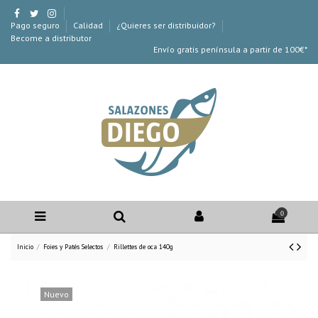
Pago seguro
Calidad
¿Quieres ser distribuidor?
Become a distributor
Envío gratis península a partir de 100€*
0
Inicio
Foies y Patés Selectos
Rillettes de oca 140g
Nuevo