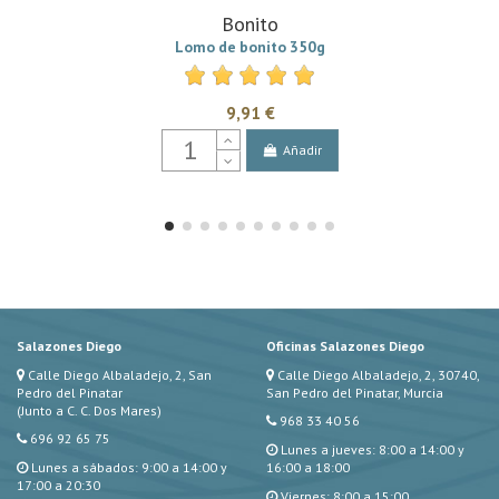
Bonito
Lomo de bonito 350g
9,91 €
Añadir
Salazones Diego
Oficinas Salazones Diego
Calle Diego Albaladejo, 2, San
Calle Diego Albaladejo, 2, 30740,
Pedro del Pinatar
San Pedro del Pinatar, Murcia
(Junto a C. C. Dos Mares)
968 33 40 56
696 92 65 75
Lunes a jueves: 8:00 a 14:00 y
Lunes a sábados: 9:00 a 14:00 y
16:00 a 18:00
17:00 a 20:30
Viernes: 8:00 a 15:00