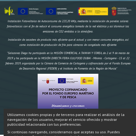
Instalación Fotovoltaica de Autoconsumo de 223,20 kWp, mediante la instalación de paneles solares
fotovoltaicos con el fin de reducir el consumo energético tomado de la red eléctrica y así disminuir las
emisiones de CO2 emitidas a la atmósfera.
Instalación de secadero de producto más eficiente que el actual y con menor consumo energético, así
como instalación de producción de frío para cámaras de congelado más eficiente.
"Salazones Diego ha participado en la MISIÓN COMERCIAL A TAIWAN Y COREA, de 2 al 9 de marzo de
2019 y ha participado en la MISIÓN DIRECTA FERIA GULFOOD DUBAI - Mínimis - Cartagena - 15 al 22
febrero 2019, organizada por la Cámara de Comercio de Cartagena y cofinanciada por el Fondo Europeo
de Desarrollo Regional (FEDER) y el Instituto de Fomento de la Región de Murcia"
Utilizamos cookies propias y de terceros para realizar el análisis de la
navegación de los usuarios, mejorar el servicio ofrecido y mostrar
"Construcción de un secadero artificial y dos obradores climatizados,
IMPORTE AYUDA
Inversión:
publicidad relacionada con tus preferencias.
174.970,18 € FEMP 58.695,96€ CARM 19.564,99€ Total 78.259,95€" Proyecto cofinanciado por el Fondo
Si continúas navegando, consideramos que aceptas su uso. Puedes
Europeo Marítimo y de Pesca.