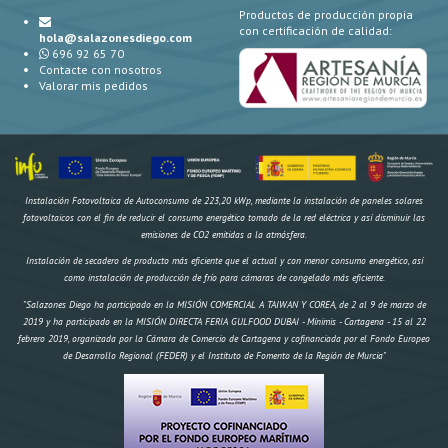
Productos de producción propia
con certificación de calidad:
hola@salazonesdiego.com
696 92 65 70
Contacte con nosotros
Valorar mis pedidos
Instalación Fotovoltaica de Autoconsumo de 223,20 kWp, mediante la instalación de paneles solares
fotovoltaicos con el fin de reducir el consumo energético tomado de la red eléctrica y así disminuir las
emisiones de CO2 emitidas a la atmósfera.
Instalación de secadero de producto más eficiente que el actual y con menor consumo energético, así
como instalación de producción de frío para cámaras de congelado más eficiente.
"Salazones Diego ha participado en la MISIÓN COMERCIAL A TAIWAN Y COREA, de 2 al 9 de marzo de
2019 y ha participado en la MISIÓN DIRECTA FERIA GULFOOD DUBAI - Mínimis - Cartagena - 15 al 22
febrero 2019, organizada por la Cámara de Comercio de Cartagena y cofinanciada por el Fondo Europeo
de Desarrollo Regional (FEDER) y el Instituto de Fomento de la Región de Murcia"