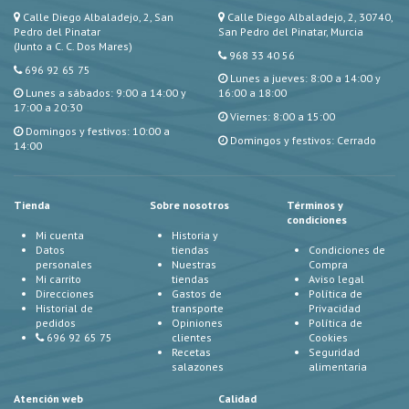
Calle Diego Albaladejo, 2, San
Calle Diego Albaladejo, 2, 30740,
Pedro del Pinatar
San Pedro del Pinatar, Murcia
(Junto a C. C. Dos Mares)
968 33 40 56
696 92 65 75
Lunes a jueves: 8:00 a 14:00 y
Lunes a sábados: 9:00 a 14:00 y
16:00 a 18:00
17:00 a 20:30
Viernes: 8:00 a 15:00
Domingos y festivos: 10:00 a
Domingos y festivos: Cerrado
14:00
Tienda
Sobre nosotros
Términos y
condiciones
Mi cuenta
Historia y
Datos
tiendas
Condiciones de
personales
Nuestras
Compra
Mi carrito
tiendas
Aviso legal
Direcciones
Gastos de
Política de
Historial de
transporte
Privacidad
pedidos
Opiniones
Política de
696 92 65 75
clientes
Cookies
Recetas
Seguridad
salazones
alimentaria
Atención web
Calidad