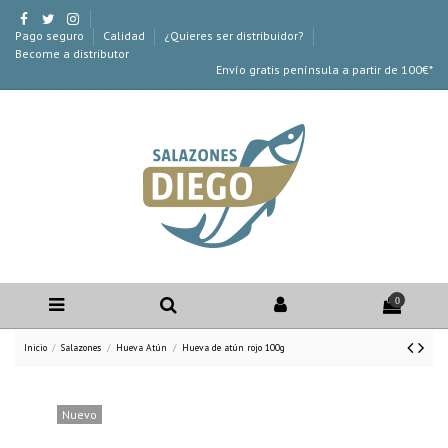
Pago seguro
Calidad
¿Quieres ser distribuidor?
Become a distributor
Envío gratis península a partir de 100€*
0
Inicio
Salazones
Hueva Atún
Hueva de atún rojo 100g
Nuevo