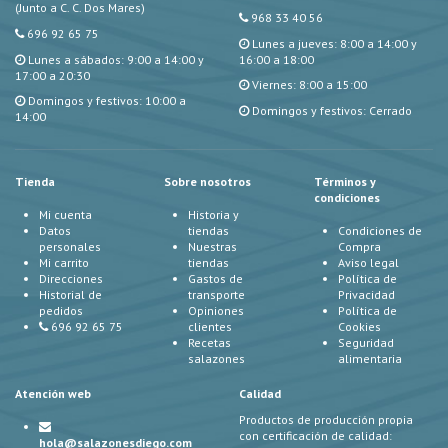
(Junto a C. C. Dos Mares)
968 33 40 56
696 92 65 75
Lunes a jueves: 8:00 a 14:00 y
Lunes a sábados: 9:00 a 14:00 y
16:00 a 18:00
17:00 a 20:30
Viernes: 8:00 a 15:00
Domingos y festivos: 10:00 a
Domingos y festivos: Cerrado
14:00
Tienda
Sobre nosotros
Términos y
condiciones
Mi cuenta
Historia y
Datos
tiendas
Condiciones de
personales
Nuestras
Compra
Mi carrito
tiendas
Aviso legal
Direcciones
Gastos de
Política de
Historial de
transporte
Privacidad
pedidos
Opiniones
Política de
696 92 65 75
clientes
Cookies
Recetas
Seguridad
salazones
alimentaria
Atención web
Calidad
Productos de producción propia
con certificación de calidad:
hola@salazonesdiego.com