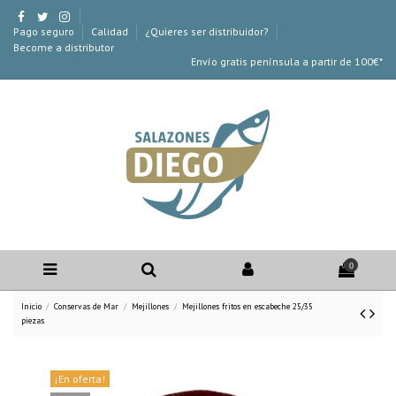
Pago seguro
Calidad
¿Quieres ser distribuidor?
Become a distributor
Envío gratis península a partir de 100€*
0
Inicio
Conservas de Mar
Mejillones
Mejillones fritos en escabeche 25/35
piezas
¡En oferta!