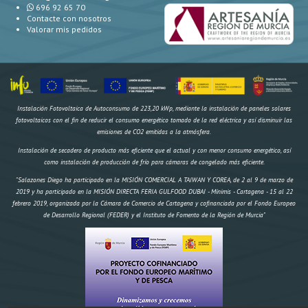
696 92 65 70
Contacte con nosotros
Valorar mis pedidos
Instalación Fotovoltaica de Autoconsumo de 223,20 kWp, mediante la instalación de paneles solares
fotovoltaicos con el fin de reducir el consumo energético tomado de la red eléctrica y así disminuir las
emisiones de CO2 emitidas a la atmósfera.
Instalación de secadero de producto más eficiente que el actual y con menor consumo energético, así
como instalación de producción de frío para cámaras de congelado más eficiente.
"Salazones Diego ha participado en la MISIÓN COMERCIAL A TAIWAN Y COREA, de 2 al 9 de marzo de
2019 y ha participado en la MISIÓN DIRECTA FERIA GULFOOD DUBAI - Mínimis - Cartagena - 15 al 22
febrero 2019, organizada por la Cámara de Comercio de Cartagena y cofinanciada por el Fondo Europeo
de Desarrollo Regional (FEDER) y el Instituto de Fomento de la Región de Murcia"