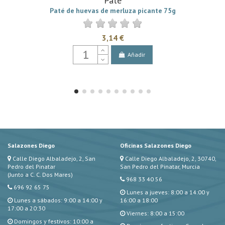
Paté
Paté de huevas de merluza picante 75g
3,14 €
Añadir
Salazones Diego
Oficinas Salazones Diego
Calle Diego Albaladejo, 2, San
Calle Diego Albaladejo, 2, 30740,
Pedro del Pinatar
San Pedro del Pinatar, Murcia
(Junto a C. C. Dos Mares)
968 33 40 56
696 92 65 75
Lunes a jueves: 8:00 a 14:00 y
Lunes a sábados: 9:00 a 14:00 y
16:00 a 18:00
17:00 a 20:30
Viernes: 8:00 a 15:00
Domingos y festivos: 10:00 a