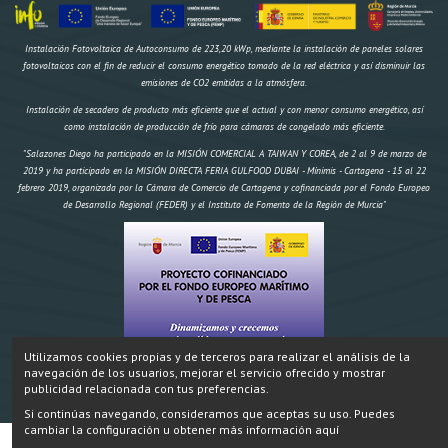
Instalación Fotovoltaica de Autoconsumo de 223,20 kWp, mediante la instalación de paneles solares
fotovoltaicos con el fin de reducir el consumo energético tomado de la red eléctrica y así disminuir las
emisiones de CO2 emitidas a la atmósfera.
Instalación de secadero de producto más eficiente que el actual y con menor consumo energético, así
como instalación de producción de frío para cámaras de congelado más eficiente.
"Salazones Diego ha participado en la MISIÓN COMERCIAL A TAIWAN Y COREA, de 2 al 9 de marzo de
2019 y ha participado en la MISIÓN DIRECTA FERIA GULFOOD DUBAI - Mínimis - Cartagena - 15 al 22
febrero 2019, organizada por la Cámara de Comercio de Cartagena y cofinanciada por el Fondo Europeo
de Desarrollo Regional (FEDER) y el Instituto de Fomento de la Región de Murcia"
Utilizamos cookies propias y de terceros para realizar el análisis de la
navegación de los usuarios, mejorar el servicio ofrecido y mostrar
"Construcción de un secadero artificial y dos obradores climatizados,
IMPORTE AYUDA
Inversión:
publicidad relacionada con tus preferencias.
174.970,18 € FEMP 58.695,96€ CARM 19.564,99€ Total 78.259,95€" Proyecto cofinanciado por el Fondo
Si continúas navegando, consideramos que aceptas su uso. Puedes
Europeo Marítimo y de Pesca.
cambiar la configuración u obtener más información aquí
SALAZONES DIEGO ® 2024