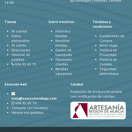
Domingos y festivos: Cerrado
14:00
Tienda
Sobre nosotros
Términos y
condiciones
Mi cuenta
Historia y
Datos
tiendas
Condiciones de
personales
Nuestras
Compra
Mi carrito
tiendas
Aviso legal
Direcciones
Gastos de
Política de
Historial de
transporte
Privacidad
pedidos
Opiniones
Política de
696 92 65 75
clientes
Cookies
Recetas
Seguridad
salazones
alimentaria
Atención web
Calidad
Productos de producción propia
con certificación de calidad:
hola@salazonesdiego.com
696 92 65 70
Contacte con nosotros
Valorar mis pedidos