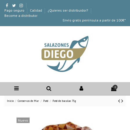
Pago seguro
Calidad
¿Quieres ser distribuidor?
Become a distributor
Envío gratis península a partir de 100€*
0
Inicio
Conservas de Mar
Paté
Paté de bacalao 75g
Nuevo