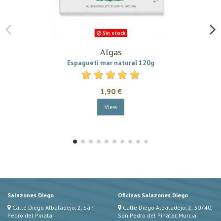
Sin stock
Algas
Espagueti mar natural 120g
1,90 €
View
Salazones Diego
Oficinas Salazones Diego
Calle Diego Albaladejo, 2, San
Calle Diego Albaladejo, 2, 30740,
Pedro del Pinatar
San Pedro del Pinatar, Murcia