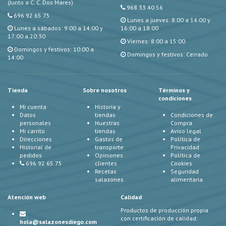
(Junto a C. C. Dos Mares)
968 33 40 56
696 92 65 75
Lunes a jueves: 8:00 a 14:00 y
Lunes a sábados: 9:00 a 14:00 y
16:00 a 18:00
17:00 a 20:30
Viernes: 8:00 a 15:00
Domingos y festivos: 10:00 a
Domingos y festivos: Cerrado
14:00
Tienda
Sobre nosotros
Términos y
condiciones
Mi cuenta
Historia y
Datos
tiendas
Condiciones de
personales
Nuestras
Compra
Mi carrito
tiendas
Aviso legal
Direcciones
Gastos de
Política de
Historial de
transporte
Privacidad
pedidos
Opiniones
Política de
696 92 65 75
clientes
Cookies
Recetas
Seguridad
salazones
alimentaria
Atención web
Calidad
Productos de producción propia
con certificación de calidad:
hola@salazonesdiego.com