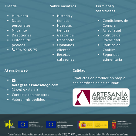
Tienda
Sobre nosotros
Términos y
condiciones
Mi cuenta
Historia y
Datos
tiendas
Condiciones de
personales
Nuestras
Compra
Mi carrito
tiendas
Aviso legal
Direcciones
Gastos de
Política de
Historial de
transporte
Privacidad
pedidos
Opiniones
Política de
696 92 65 75
clientes
Cookies
Recetas
Seguridad
salazones
alimentaria
Atención web
Calidad
Productos de producción propia
con certificación de calidad:
hola@salazonesdiego.com
696 92 65 70
Contacte con nosotros
Valorar mis pedidos
Instalación Fotovoltaica de Autoconsumo de 223,20 kWp, mediante la instalación de paneles solares