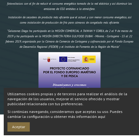
fotovoltaicos con el fin de reducir el consumo energético tomado de la red eléctrica y así disminuir las
emisiones de CO2 emitidas a la atmósfera.
Instalación de secadero de producto más eficiente que el actual y con menor consumo energético, así
como instalación de producción de frío para cámaras de congelado más eficiente.
"Salazones Diego ha participado en la MISIÓN COMERCIAL A TAIWAN Y COREA, de 2 al 9 de marzo de
2019 y ha participado en la MISIÓN DIRECTA FERIA GULFOOD DUBAI - Mínimis - Cartagena - 15 al 22
febrero 2019, organizada por la Cámara de Comercio de Cartagena y cofinanciada por el Fondo Europeo
de Desarrollo Regional (FEDER) y el Instituto de Fomento de la Región de Murcia"
Utilizamos cookies propias y de terceros para realizar el análisis de la
navegación de los usuarios, mejorar el servicio ofrecido y mostrar
"Construcción de un secadero artificial y dos obradores climatizados,
IMPORTE AYUDA
Inversión:
publicidad relacionada con tus preferencias.
174.970,18 € FEMP 58.695,96€ CARM 19.564,99€ Total 78.259,95€" Proyecto cofinanciado por el Fondo
Si continúas navegando, consideramos que aceptas su uso. Puedes
Europeo Marítimo y de Pesca.
cambiar la configuración u obtener más información aquí
SALAZONES DIEGO ® 2024
Añadir
Aceptar