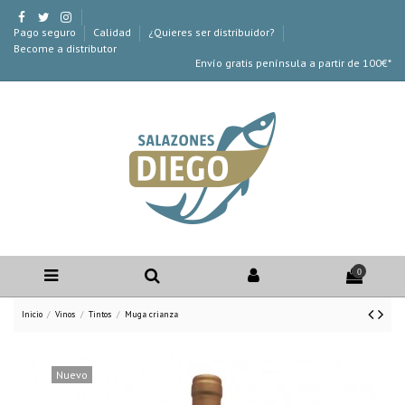
Pago seguro
Calidad
¿Quieres ser distribuidor?
Become a distributor
Envío gratis península a partir de 100€*
0
Inicio
Vinos
Tintos
Muga crianza
Nuevo