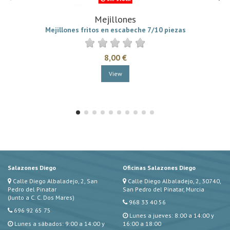
Mejillones
Mejillones fritos en escabeche 7/10 piezas
8,00 €
View
Salazones Diego
Oficinas Salazones Diego
Calle Diego Albaladejo, 2, San
Calle Diego Albaladejo, 2, 30740,
Pedro del Pinatar
San Pedro del Pinatar, Murcia
(Junto a C. C. Dos Mares)
968 33 40 56
696 92 65 75
Lunes a jueves: 8:00 a 14:00 y
Lunes a sábados: 9:00 a 14:00 y
16:00 a 18:00