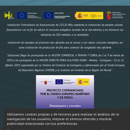
Instalación Fotovoltaica de Autoconsumo de 223,20 kWp, mediante la instalación de paneles solares
fotovoltaicos con el fin de reducir el consumo energético tomado de la red eléctrica y así disminuir las
emisiones de CO2 emitidas a la atmósfera.
Instalación de secadero de producto más eficiente que el actual y con menor consumo energético, así
como instalación de producción de frío para cámaras de congelado más eficiente.
"Salazones Diego ha participado en la MISIÓN COMERCIAL A TAIWAN Y COREA, de 2 al 9 de marzo de
2019 y ha participado en la MISIÓN DIRECTA FERIA GULFOOD DUBAI - Mínimis - Cartagena - 15 al 22
febrero 2019, organizada por la Cámara de Comercio de Cartagena y cofinanciada por el Fondo Europeo
de Desarrollo Regional (FEDER) y el Instituto de Fomento de la Región de Murcia"
Utilizamos cookies propias y de terceros para realizar el análisis de la
navegación de los usuarios, mejorar el servicio ofrecido y mostrar
"Construcción de un secadero artificial y dos obradores climatizados,
IMPORTE AYUDA
Inversión:
publicidad relacionada con tus preferencias.
174.970,18 € FEMP 58.695,96€ CARM 19.564,99€ Total 78.259,95€" Proyecto cofinanciado por el Fondo