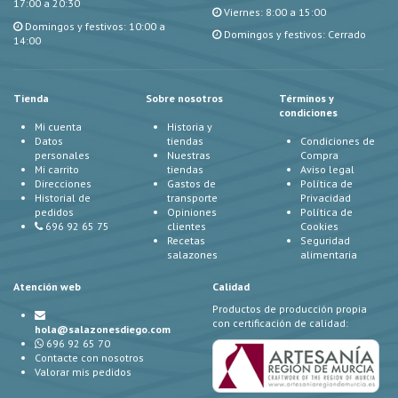
17:00 a 20:30
Viernes: 8:00 a 15:00
Domingos y festivos: 10:00 a
Domingos y festivos: Cerrado
14:00
Tienda
Sobre nosotros
Términos y
condiciones
Mi cuenta
Historia y
Datos
tiendas
Condiciones de
personales
Nuestras
Compra
Mi carrito
tiendas
Aviso legal
Direcciones
Gastos de
Política de
Historial de
transporte
Privacidad
pedidos
Opiniones
Política de
696 92 65 75
clientes
Cookies
Recetas
Seguridad
salazones
alimentaria
Atención web
Calidad
Productos de producción propia
con certificación de calidad:
hola@salazonesdiego.com
696 92 65 70
Contacte con nosotros
Valorar mis pedidos