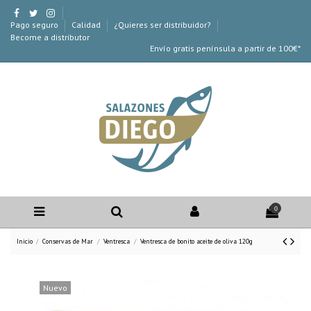
Pago seguro
Calidad
¿Quieres ser distribuidor?
Become a distributor
Envío gratis península a partir de 100€*
0
Inicio
Conservas de Mar
Ventresca
Ventresca de bonito aceite de oliva 120g
Nuevo