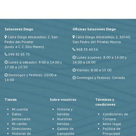
Salazones Diego
Oficinas Salazones Diego
Calle Diego Albaladejo, 2, San
Calle Diego Albaladejo, 2, 30740,
Pedro del Pinatar
San Pedro del Pinatar, Murcia
(Junto a C. C. Dos Mares)
968 33 40 56
696 92 65 75
Lunes a jueves: 8:00 a 14:00 y
Lunes a sábados: 9:00 a 14:00 y
16:00 a 18:00
17:00 a 20:30
Viernes: 8:00 a 15:00
Domingos y festivos: 10:00 a
Domingos y festivos: Cerrado
14:00
Tienda
Sobre nosotros
Términos y
condiciones
Mi cuenta
Historia y
Datos
tiendas
Condiciones de
personales
Nuestras
Compra
Mi carrito
tiendas
Aviso legal
Direcciones
Gastos de
Política de
Historial de
transporte
Privacidad