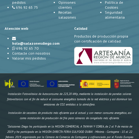
pedidos
Opiniones
Política de
696 92 65 75
clientes
Cookies
Recetas
Seguridad
salazones
alimentaria
Atención web
Calidad
Productos de producción propia
con certificación de calidad:
hola@salazonesdiego.com
696 92 65 70
Contacte con nosotros
Valorar mis pedidos
Instalación Fotovoltaica de Autoconsumo de 223,20 kWp, mediante la instalación de paneles solares
fotovoltaicos con el fin de reducir el consumo energético tomado de la red eléctrica y así disminuir las
emisiones de CO2 emitidas a la atmósfera.
Instalación de secadero de producto más eficiente que el actual y con menor consumo energético, así
como instalación de producción de frío para cámaras de congelado más eficiente.
"Salazones Diego ha participado en la MISIÓN COMERCIAL A TAIWAN Y COREA, de 2 al 9 de marzo de
2019 y ha participado en la MISIÓN DIRECTA FERIA GULFOOD DUBAI - Mínimis - Cartagena - 15 al 22
febrero 2019, organizada por la Cámara de Comercio de Cartagena y cofinanciada por el Fondo Europeo