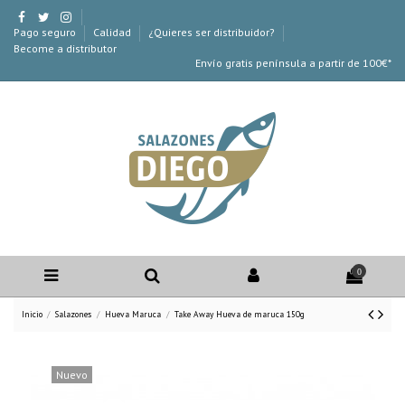
Pago seguro
Calidad
¿Quieres ser distribuidor?
Become a distributor
Envío gratis península a partir de 100€*
0
Inicio
Salazones
Hueva Maruca
Take Away Hueva de maruca 150g
Nuevo