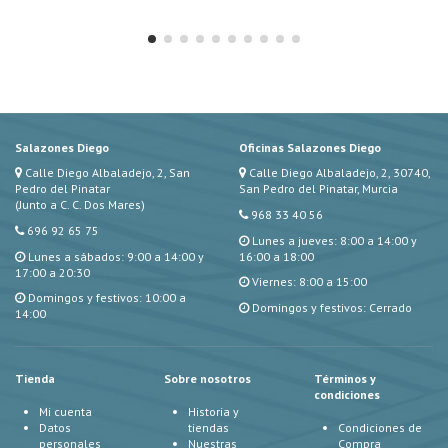
Salazones Diego
Oficinas Salazones Diego
Calle Diego Albaladejo, 2, San
Calle Diego Albaladejo, 2, 30740,
Pedro del Pinatar
San Pedro del Pinatar, Murcia
(Junto a C. C. Dos Mares)
968 33 40 56
696 92 65 75
Lunes a jueves: 8:00 a 14:00 y
Lunes a sábados: 9:00 a 14:00 y
16:00 a 18:00
17:00 a 20:30
Viernes: 8:00 a 15:00
Domingos y festivos: 10:00 a
Domingos y festivos: Cerrado
14:00
Tienda
Sobre nosotros
Términos y
condiciones
Mi cuenta
Historia y
Datos
tiendas
Condiciones de
personales
Nuestras
Compra