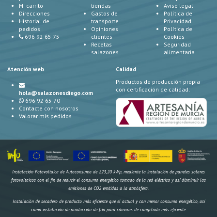
Mi carrito
tiendas
Aviso legal
Direcciones
Gastos de
Política de
Historial de
transporte
Privacidad
pedidos
Opiniones
Política de
696 92 65 75
clientes
Cookies
Recetas
Seguridad
salazones
alimentaria
Atención web
Calidad
Productos de producción propia
con certificación de calidad:
hola@salazonesdiego.com
696 92 65 70
Contacte con nosotros
Valorar mis pedidos
Instalación Fotovoltaica de Autoconsumo de 223,20 kWp, mediante la instalación de paneles solares
fotovoltaicos con el fin de reducir el consumo energético tomado de la red eléctrica y así disminuir las
emisiones de CO2 emitidas a la atmósfera.
Instalación de secadero de producto más eficiente que el actual y con menor consumo energético, así
como instalación de producción de frío para cámaras de congelado más eficiente.