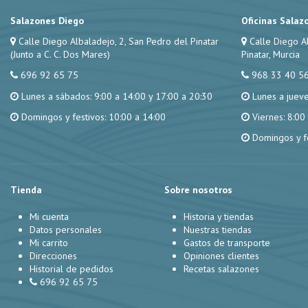
Salazones Diego
Oficinas Salaz
Calle Diego Albaladejo, 2, San Pedro del Pinatar
Calle Diego A
(Junto a C. C. Dos Mares)
Pinatar, Murcia
696 92 65 75
968 33 40 5
Lunes a sábados: 9:00 a 14:00 y 17:00 a 20:30
Lunes a jueve
Domingos y festivos: 10:00 a 14:00
Viernes: 8:00
Domingos y fe
Tienda
Sobre nosotros
Mi cuenta
Historia y tiendas
Datos personales
Nuestras tiendas
Mi carrito
Gastos de transporte
Direcciones
Opiniones clientes
Historial de pedidos
Recetas salazones
696 92 65 75