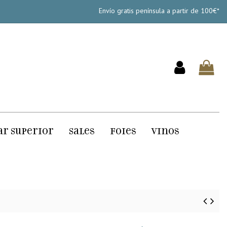
Envío gratis península a partir de 100€*
ar Superior
Sales
Foies
Vinos