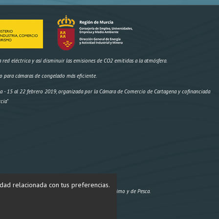
ed eléctrica y así disminuir las emisiones de CO2 emitidas a la atmósfera.
o para cámaras de congelado más eficiente.
- 15 al 22 febrero 2019, organizada por la Cámara de Comercio de Cartagena y cofinanciada
cia"
idad relacionada con tus preferencias.
Proyecto cofinanciado por el Fondo Europeo Marítimo y de Pesca.