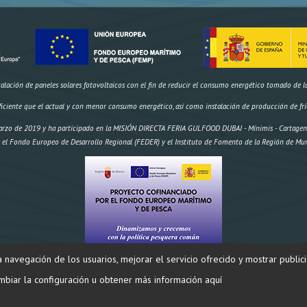
ación de paneles solares fotovoltaicos con el fin de reducir el consumo energético tomado de la r
ficiente que el actual y con menor consumo energético, así como instalación de producción de frí
rzo de 2019 y ha participado en la MISIÓN DIRECTA FERIA GULFOOD DUBAI - Mínimis - Cartagena 
 el Fondo Europeo de Desarrollo Regional (FEDER) y el Instituto de Fomento de la Región de Mur
la navegación de los usuarios, mejorar el servicio ofrecido y mostrar public
os,
IMPORTE AYUDA
Inversión: 174.970,18 € FEMP 58.695,96€ CARM 19.564,99€ Total 78.259,95€" 
biar la configuración u obtener más información aquí
SALAZONES DIEGO ® 2024