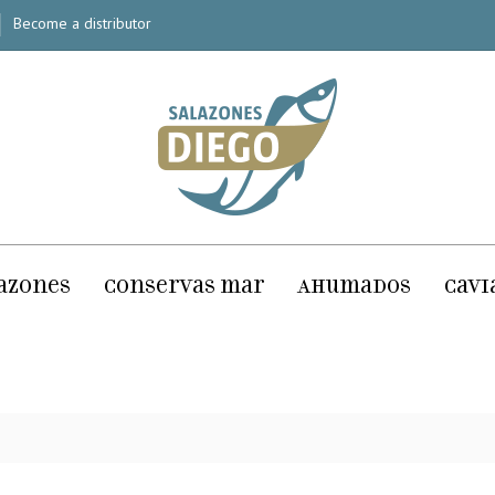
Become a distributor
azones
Conservas mar
Ahumados
Cavi