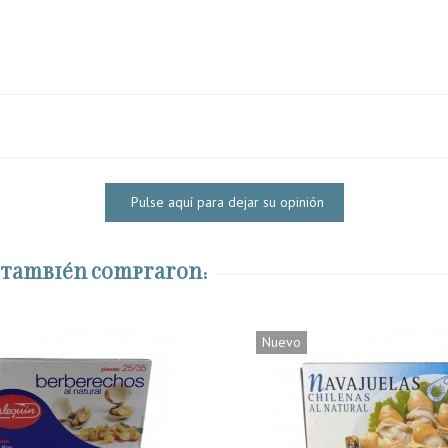
Pulse aquí para dejar su opinión
o también compraron:
Nuevo