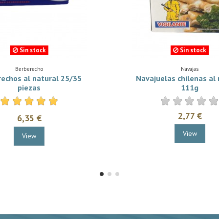
Sin stock
Sin stock
Berberecho
Navajas
echos al natural 25/35
Navajuelas chilenas al 
piezas
111g
2,77 €
6,35 €
View
View